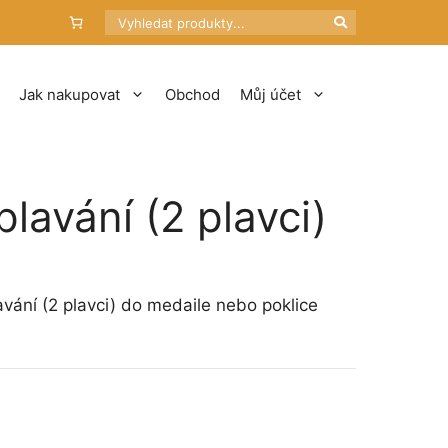
Hledat
Jak nakupovat
Obchod
Můj účet
lavání (2 plavci)
ání (2 plavci) do medaile nebo poklice