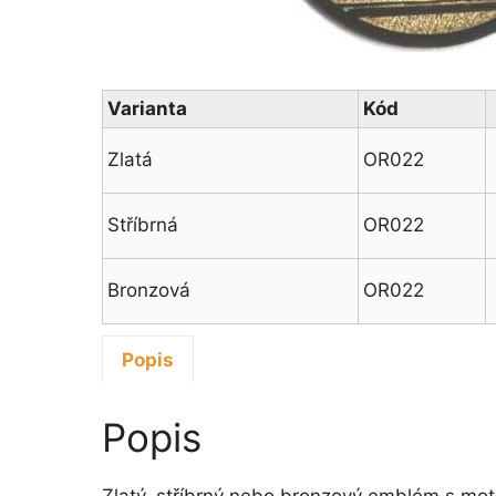
Varianta
Kód
Zlatá
OR022
Stříbrná
OR022
Bronzová
OR022
Popis
Popis
Zlatý, stříbrný nebo bronzový emblém s moti