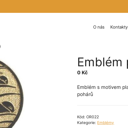
O nás
Kontakty
)
Emblém p
0
Kč
Emblém s motivem plav
pohárů
Kód:
OR022
Kategorie:
Emblémy