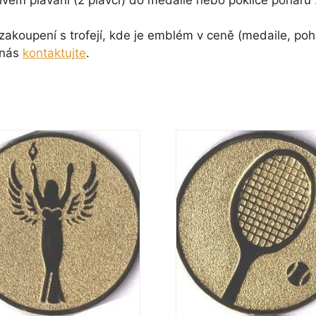
koupení s trofejí, kde je emblém v ceně (medaile, pohá
 nás
kontaktujte
.
Tento
t
produkt
má
více
.
variant.
sti
Možnosti
lze
vybrat
na
e
stránce
ktu
produktu