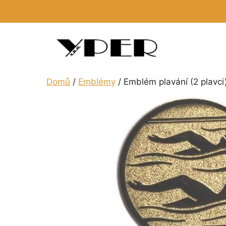
Přeskočit
na
obsah
Domů
/
Emblémy
/ Emblém plavání (2 plavci