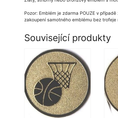
Pozor: Emblém je zdarma POUZE v případě za
zakoupení samotného emblému bez trofeje
Související produkty
Tento
Tento
produkt
produk
má
má
více
více
variant.
variant
Možnosti
Možno
lze
lze
vybrat
vybrat
na
na
stránce
stránc
produktu
produ