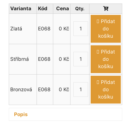
Varianta
Kód
Cena
Přidat
Zlatá
E068
0
Kč
do
Emblém
košíku
psi
(7
Přidat
plemen
Stříbrná
E068
0
Kč
do
–
Emblém
košíku
hlavy)
psi
množství
(7
Přidat
plemen
Bronzová
E068
0
Kč
do
–
Emblém
košíku
hlavy)
psi
množství
(7
Popis
plemen
–
hlavy)