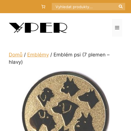
Přeskočit
Hledat
na
obsah
Menu
Domů
/
Emblémy
/ Emblém psi (7 plemen –
hlavy)