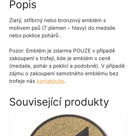
Popis
množství
Zlatý, stříbrný nebo bronzový emblém s
motivem psů (7 plemen – hlavy) do medaile
nebo poklice pohárů .
Pozor: Emblém je zdarma POUZE v případě
zakoupení s trofejí, kde je emblém v ceně
(medaile, pohár s poklicí a podobně). V případě
zájmu o zakoupení samotného emblému bez
trofeje nás
kontaktujte
.
Související produkty
Tento
produkt
má