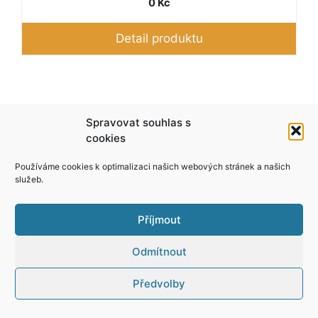
0
Kč
Detail produktu
Podle zákona o evidenci tržeb je prodávající
Spravovat souhlas s
povinen vystavit kupujícímu účtenku. Zároveň je
cookies
povinen zaevidovat přijatou tržbu u správce
Používáme cookies k optimalizaci našich webových stránek a našich
daně online; v případě technického výpadku pak
služeb.
nejpozději do 48 hodin.
Příjmout
Odmítnout
Předvolby
© 2026 Yper
• Vytvořeno s
GeneratePress