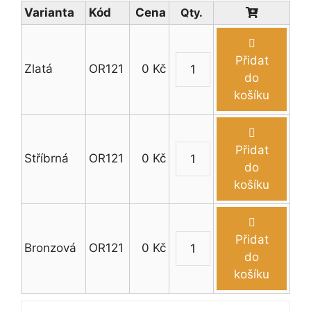
Varianta
Kód
Cena
Přidat
Zlatá
OR121
0
Kč
Emblém
do
roztleskávačky
košíku
množství
Přidat
Stříbrná
OR121
0
Kč
Emblém
do
roztleskávačky
košíku
množství
Přidat
Bronzová
OR121
0
Kč
Emblém
do
roztleskávačky
košíku
množství