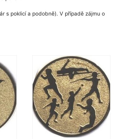
r s poklicí a podobně). V případě zájmu o
Tento
produkt
má
více
variant.
Možnosti
lze
vybrat
na
stránce
produktu