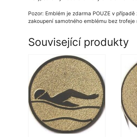
Pozor: Emblém je zdarma POUZE v případě za
zakoupení samotného emblému bez trofeje
Související produkty
Tento
Tento
produkt
produk
má
má
více
více
variant.
variant
Možnosti
Možno
lze
lze
vybrat
vybrat
na
na
stránce
stránc
produktu
produ