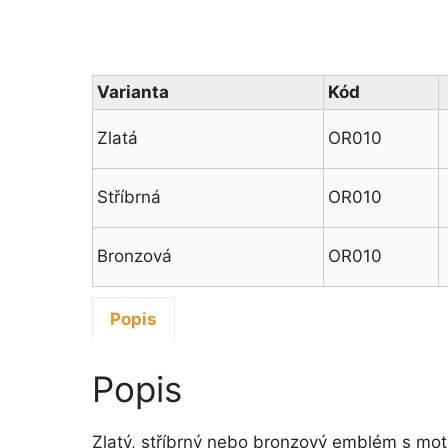
Varianta
Kód
Zlatá
OR010
Stříbrná
OR010
Bronzová
OR010
Popis
Popis
Zlatý, stříbrný nebo bronzový emblém s moti