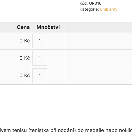
Kód:
OR010
Kategorie:
Emblémy
Cena
Množství
0
Kč
Emblém
tenis
0
Kč
(tenistka
Emblém
při
tenis
podání)
0
Kč
(tenistka
Emblém
množství
při
tenis
podání)
(tenistka
množství
při
podání)
množství
vem tenisu (tenistka při podání) do medaile nebo pokli