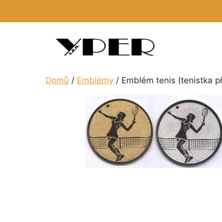
Přeskočit
na
obsah
Domů
/
Emblémy
/ Emblém tenis (tenistka př