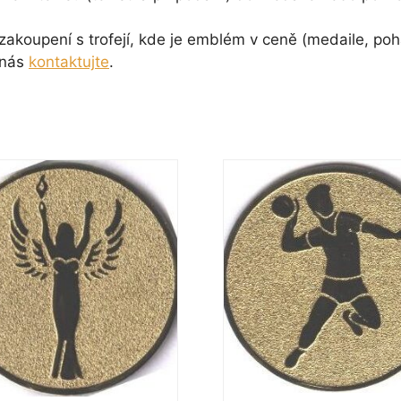
koupení s trofejí, kde je emblém v ceně (medaile, pohá
 nás
kontaktujte
.
Tento
t
produkt
má
více
.
variant.
sti
Možnosti
lze
vybrat
na
e
stránce
ktu
produktu