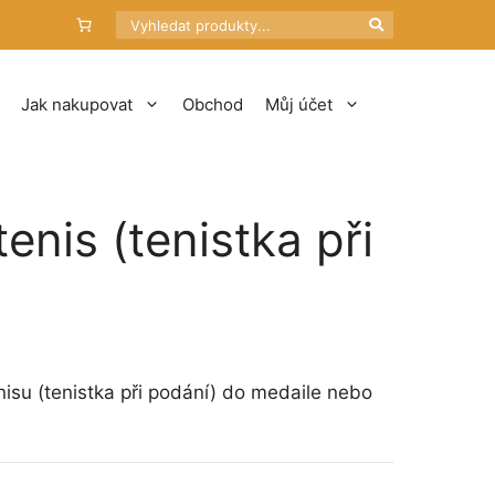
Hledat
Jak nakupovat
Obchod
Můj účet
enis (tenistka při
su (tenistka při podání) do medaile nebo