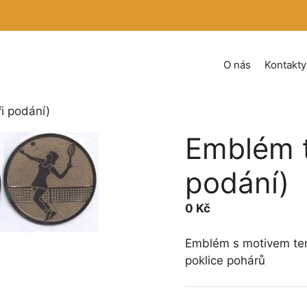
O nás
Kontakty
i podání)
Emblém t
podání)
0
Kč
Emblém s motivem teni
poklice pohárů