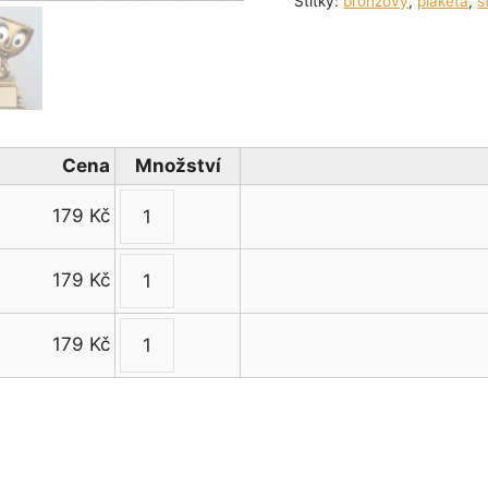
Štítky:
bronzový
,
plaketa
,
s
Cena
Množství
179
Kč
Figura
pohárek
179
Kč
s
Figura
číslem
pohárek
množství
179
Kč
s
Figura
číslem
pohárek
množství
s
číslem
množství