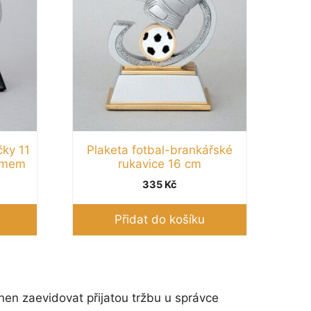
čky 11
Plaketa fotbal-brankářské
lémem
rukavice 16 cm
335
Kč
Přidat do košíku
nen zaevidovat přijatou tržbu u správce