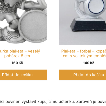
gurka plaketa – veselý
Plaketa – fotbal – kopa
pohárek 8 cm
cm s volitelným emb
160
Kč
140
Kč
Přidat do košíku
Přidat do košíku
ící povinen vystavit kupujícímu účtenku. Zároveň je povi