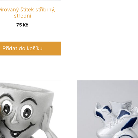
írovaný štítek stříbrný,
střední
75
Kč
Přidat do košíku