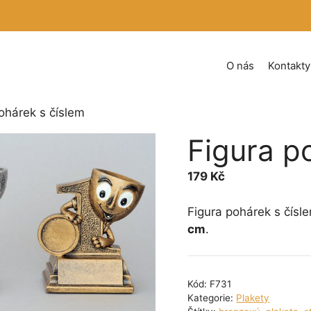
O nás
Kontakty
ohárek s číslem
Figura p
179
Kč
Figura pohárek s čísl
cm
.
Kód:
F731
Kategorie:
Plakety