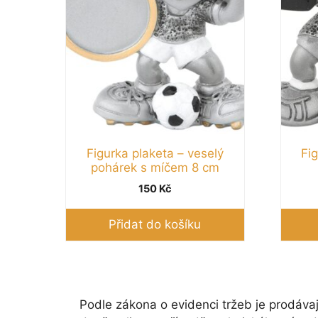
Figurka plaketa – veselý
Fi
pohárek s míčem 8 cm
150
Kč
Přidat do košíku
Podle zákona o evidenci tržeb je prodávaj