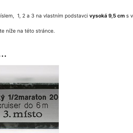
číslem, 1, 2 a 3 na vlastním podstavci
vysoká 9,5 cm
s 
e níže na této stránce.
t…