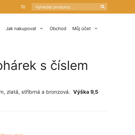
Hledat
Jak nakupovat
Obchod
Můj účet
ohárek s číslem
em, zlatá, stříbrná a bronzová.
Výška 9,5