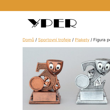
Přeskočit
na
obsah
Domů
/
Sportovní trofeje
/
Plakety
/ Figura p