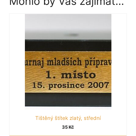
Mohlo by Vás zajímat…
Tištěný štítek zlatý, střední
35
Kč