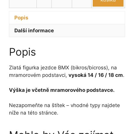
-
bikrosař
18
–
cm
Popis
BMX
množství
14
Další informace
-
18
cm
Popis
množství
Zlatá figurka jezdce BMX (bikros/bicross), na
mramorovém podstavci,
vysoká 14 / 16 / 18 cm
.
Výška je včetně mramorového podstavce.
Nezapomeňte na štítek – vhodné typy najdete
níže na této stránce.