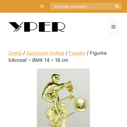
Přeskočit
Hledat
na
obsah
Menu
Domů
/
Sportovní trofeje
/
Figurky
/ Figurka
bikrosař – BMX 14 – 18 cm