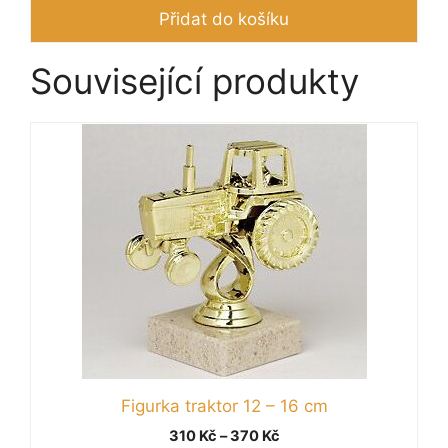
Přidat do košíku
Související produkty
Tento
produkt
má
více
variant.
Možnosti
lze
vybrat
na
stránce
produktu
Figurka traktor 12 – 16 cm
Rozpětí
310
Kč
–
370
Kč