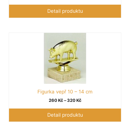
cen:
310 Kč
Detail produktu
až
370 Kč
Tento
produkt
má
více
variant.
Možnosti
lze
vybrat
Figurka vepř 10 – 14 cm
na
Rozpětí
260
Kč
–
320
Kč
stránce
cen:
produktu
260 Kč
Detail produktu
až
320 Kč