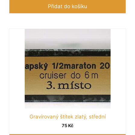
Přidat do košíku
Gravírovaný štítek zlatý, střední
75
Kč