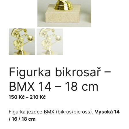
Figurka bikrosař –
BMX 14 – 18 cm
Rozpětí
150
Kč
–
210
Kč
cen:
150 Kč
Figurka jezdce BMX (bikros/bicross).
Vysoká 14
až
/ 16 / 18 cm
210 Kč