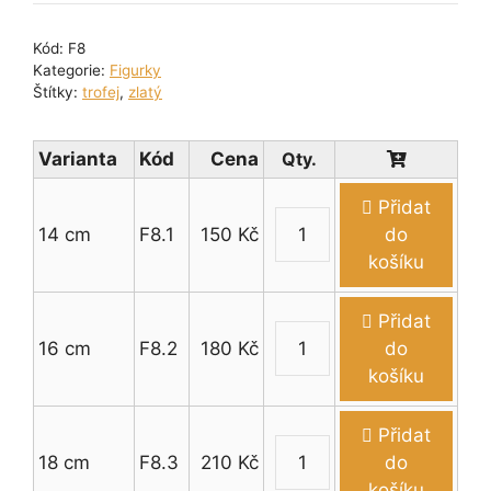
Kód:
F8
Kategorie:
Figurky
Štítky:
trofej
,
zlatý
Varianta
Kód
Cena
Přidat
14 cm
F8.1
150
Kč
do
Figurka
košíku
bikrosař
–
Přidat
BMX
16 cm
F8.2
180
Kč
do
14
Figurka
košíku
-
bikrosař
18
–
Přidat
cm
BMX
18 cm
F8.3
210
Kč
do
množství
14
Figurka
košíku