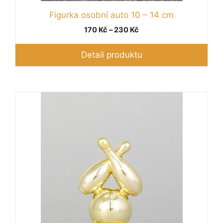
Figurka osobní auto 10 – 14 cm
Rozpětí
170
Kč
–
230
Kč
cen:
170 Kč
Detail produktu
až
230 Kč