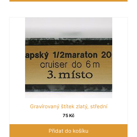
Gravírovaný štítek zlatý, střední
75
Kč
Přidat do košíku