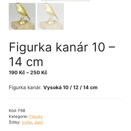
Figurka kanár 10 –
14 cm
Rozpětí
190
Kč
–
250
Kč
cen:
190 Kč
Figurka kanár.
Vysoká 10 / 12 / 14 cm
až
250 Kč
Kód:
F68
Kategorie:
Figurky
Štítky:
trofej
,
zlatý