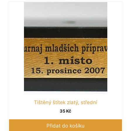
Tištěný štítek zlatý, střední
35
Kč
Přidat do košíku