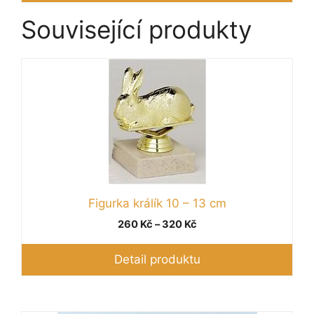
Související produkty
Tento
produkt
má
více
variant.
Možnosti
lze
vybrat
Figurka králík 10 – 13 cm
na
stránce
Rozpětí
260
Kč
–
320
Kč
cen:
produktu
260 Kč
Detail produktu
až
320 Kč