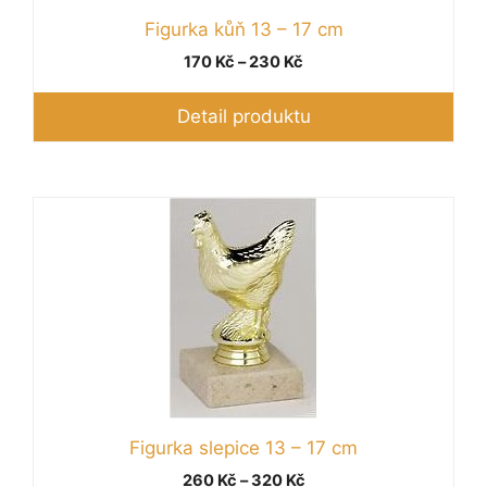
Figurka kůň 13 – 17 cm
Rozpětí
170
Kč
–
230
Kč
cen:
170 Kč
Detail produktu
až
230 Kč
Tento
produkt
má
více
variant.
Možnosti
lze
vybrat
na
Figurka slepice 13 – 17 cm
stránce
Rozpětí
produktu
260
Kč
–
320
Kč