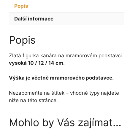
-
Popis
14
cm
Další informace
množství
Popis
Zlatá figurka kanára na mramorovém podstavci
vysoká 10 / 12 / 14 cm
.
Výška je včetně mramorového podstavce.
Nezapomeňte na štítek – vhodné typy najdete
níže na této stránce.
Mohlo by Vás zajímat…