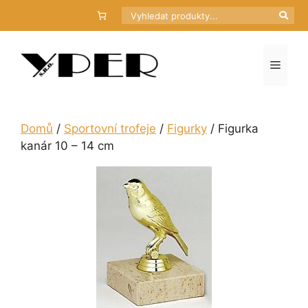
Přeskočit
Hledat
na
obsah
Menu
Domů
/
Sportovní trofeje
/
Figurky
/ Figurka
kanár 10 – 14 cm