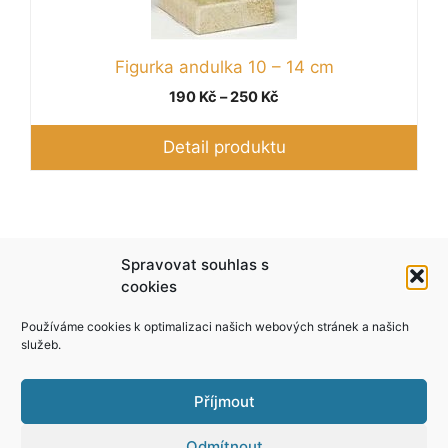
Možnosti
lze
vybrat
Figurka andulka 10 – 14 cm
na
Rozpětí
190
Kč
–
250
Kč
stránce
cen:
produktu
190 Kč
Detail produktu
až
250 Kč
Podle zákona o evidenci tržeb je prodávající
Spravovat souhlas s
povinen vystavit kupujícímu účtenku. Zároveň je
cookies
povinen zaevidovat přijatou tržbu u správce
Používáme cookies k optimalizaci našich webových stránek a našich
daně online; v případě technického výpadku pak
služeb.
nejpozději do 48 hodin.
Příjmout
Odmítnout