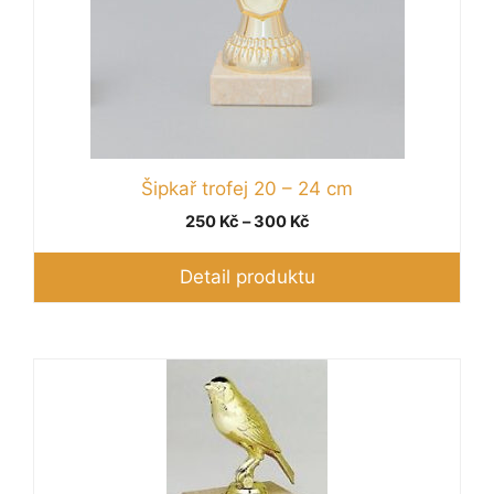
Šipkař trofej 20 – 24 cm
Rozpětí
250
Kč
–
300
Kč
cen:
250 Kč
Detail produktu
až
300 Kč
Tento
produkt
má
více
variant.