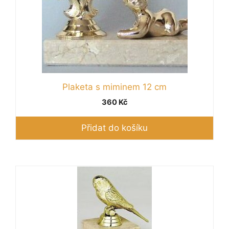
Plaketa s miminem 12 cm
360
Kč
Přidat do košíku
Tento
produkt
má
více
variant.