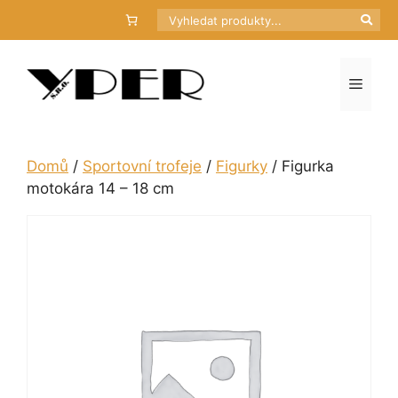
Přeskočit
Hledat
na
obsah
Menu
Domů
/
Sportovní trofeje
/
Figurky
/ Figurka
motokára 14 – 18 cm