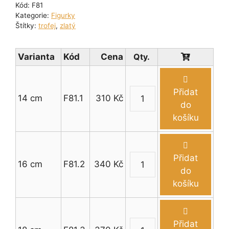
Kód:
F81
Kategorie:
Figurky
Štítky:
trofej
,
zlatý
Varianta
Kód
Cena
Přidat
14 cm
F81.1
310
Kč
Figurka
do
motokára
košíku
14
-
18
Přidat
16 cm
F81.2
340
Kč
cm
Figurka
do
množství
motokára
košíku
14
-
18
Přidat