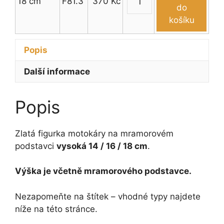
18 cm
F81.3
370
Kč
cm
Figurka
do
množství
motokára
košíku
14
-
Popis
18
cm
Další informace
množství
Popis
Zlatá figurka motokáry na mramorovém
podstavci
vysoká 14 / 16 / 18 cm
.
Výška je včetně mramorového podstavce.
Nezapomeňte na štítek – vhodné typy najdete
níže na této stránce.