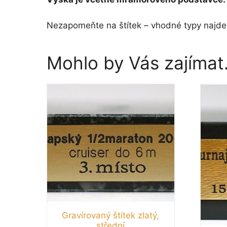
Nezapomeňte na štítek – vhodné typy najdet
Mohlo by Vás zajíma
Gravírovaný štítek zlatý,
střední