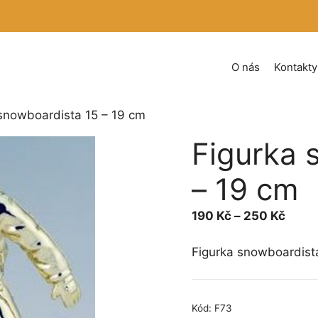
O nás
Kontakty
 snowboardista 15 – 19 cm
Figurka 
– 19 cm
Rozpě
190
Kč
–
250
Kč
cen:
190 
Figurka snowboardist
až
250 
Kód:
F73