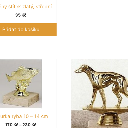
ěný štítek zlatý, střední
35
Kč
Přidat do košíku
Tento
t
produkt
má
více
.
variant.
sti
Možnosti
lze
vybrat
gurka ryba 10 – 14 cm
na
Rozpětí
170
Kč
–
230
Kč
e
stránce