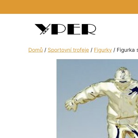
Přeskočit
na
obsah
Domů
/
Sportovní trofeje
/
Figurky
/ Figurka