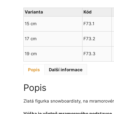
Varianta
Kód
15 cm
F73.1
17 cm
F73.2
19 cm
F73.3
Popis
Další informace
Popis
Zlatá figurka snowboardisty, na mramorové
Výška je včetně mramorového podstavce.