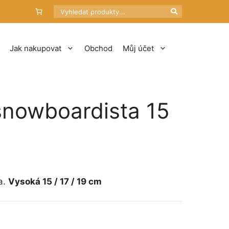
Hledat
Jak nakupovat
Obchod
Můj účet
snowboardista 15
tí
Kč
a.
Vysoká 15 / 17 / 19 cm
Kč