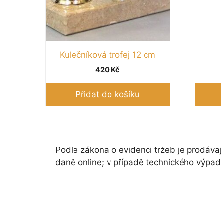
produ
Kulečníková trofej 12 cm
420
Kč
Přidat do košíku
Podle zákona o evidenci tržeb je prodávaj
daně online; v případě technického výpad