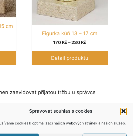
produktu
 15 cm
Figurka kůň 13 – 17 cm
zpětí
n:
Rozpětí
170
Kč
–
230
Kč
0 Kč
cen:
170 Kč
Detail produktu
0 Kč
až
230 Kč
nen zaevidovat přijatou tržbu u správce
Spravovat souhlas s cookies
užíváme cookies k optimalizaci našich webových stránek a našich služeb.