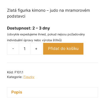
Zlatá figurka kimono – judo na mramorovém
podstavci
Dostupnost:
2 – 3 dny
(obvykle expedujeme ihned, pokud nejsou požadovány
individuální úpravy nebo výroba štítků)
-
+
Přidat do košíku
Figurka
kimono
judo
zlatá
Kód:
F101.1
10
Kategorie:
Figurky
cm
množství
Popis