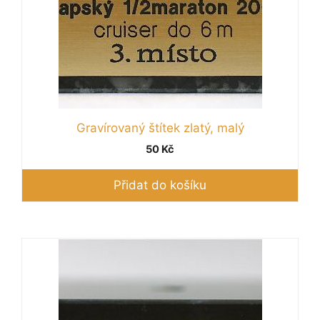
Gravírovaný štítek zlatý, malý
50
Kč
Přidat do košíku