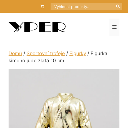
Přeskočit
Hledat
na
obsah
Menu
Domů
/
Sportovní trofeje
/
Figurky
/ Figurka
kimono judo zlatá 10 cm