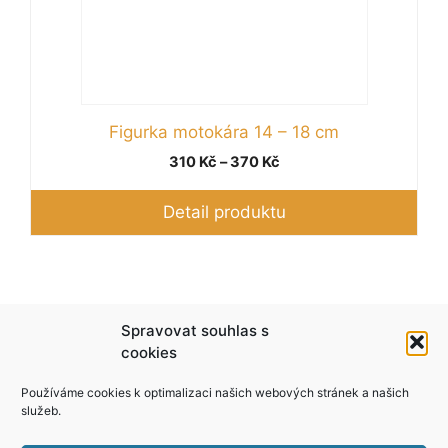
Figurka motokára 14 – 18 cm
Rozpětí
310
Kč
–
370
Kč
cen:
310 Kč
Detail produktu
až
370 Kč
Podle zákona o evidenci tržeb je prodávající
Spravovat souhlas s
povinen vystavit kupujícímu účtenku. Zároveň je
cookies
povinen zaevidovat přijatou tržbu u správce
Používáme cookies k optimalizaci našich webových stránek a našich
daně online; v případě technického výpadku pak
služeb.
nejpozději do 48 hodin.