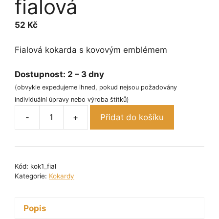
fialová
52
Kč
Fialová kokarda s kovovým emblémem
Dostupnost:
2 – 3 dny
(obvykle expedujeme ihned, pokud nejsou požadovány
individuální úpravy nebo výroba štítků)
-
+
Přidat do košíku
Kokarda
jednořadá
fialová
množství
Kód:
kok1_fial
Kategorie:
Kokardy
Popis