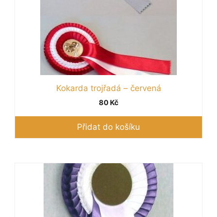
Kokarda trojřadá – červená
80
Kč
Přidat do košíku