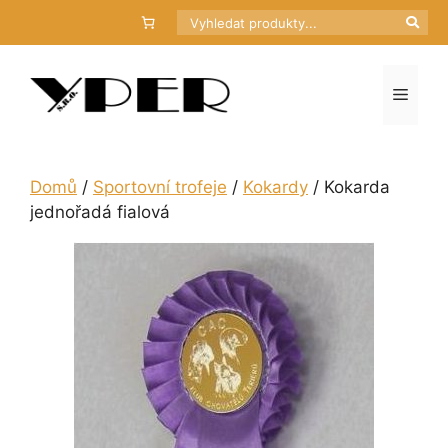
Přeskočit
Hledat
na
obsah
Menu
Domů
/
Sportovní trofeje
/
Kokardy
/ Kokarda
jednořadá fialová