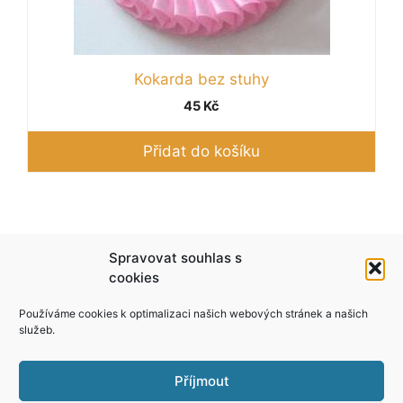
Kokarda bez stuhy
45
Kč
Přidat do košíku
Podle zákona o evidenci tržeb je prodávající
Spravovat souhlas s
povinen vystavit kupujícímu účtenku. Zároveň je
cookies
povinen zaevidovat přijatou tržbu u správce
Používáme cookies k optimalizaci našich webových stránek a našich
daně online; v případě technického výpadku pak
služeb.
nejpozději do 48 hodin.
Příjmout