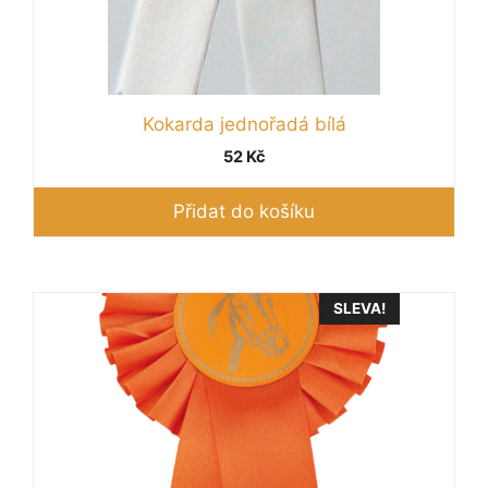
Kokarda jednořadá bílá
52
Kč
Přidat do košíku
SLEVA!