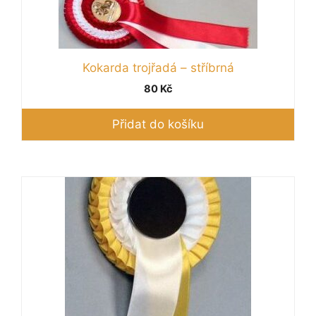
Kokarda trojřadá – stříbrná
80
Kč
Přidat do košíku