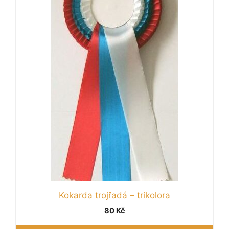
Kokarda trojřadá – trikolora
80
Kč