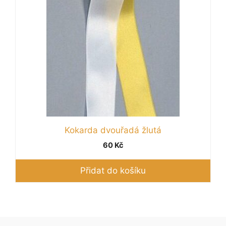
Kokarda dvouřadá žlutá
60
Kč
Přidat do košíku