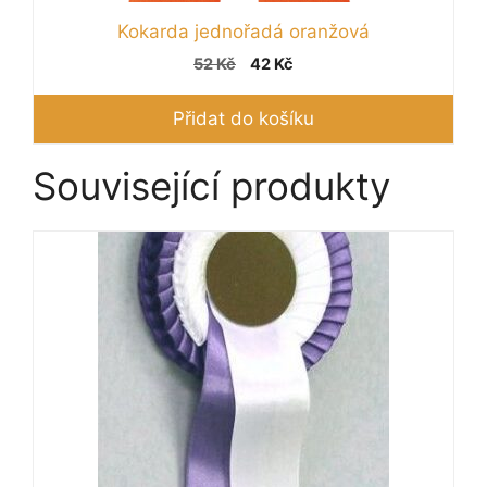
Kokarda jednořadá oranžová
Původní
Aktuální
52
Kč
42
Kč
cena
cena
byla:
je:
Přidat do košíku
52 Kč.
42 Kč.
Související produkty