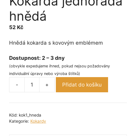
Kokarda jednořadá
hnědá
52
Kč
Hnědá kokarda s kovovým emblémem
Dostupnost:
2 – 3 dny
(obvykle expedujeme ihned, pokud nejsou požadovány
individuální úpravy nebo výroba štítků)
-
+
Přidat do košíku
Kokarda
jednořadá
hnědá
množství
Kód:
kok1_hneda
Kategorie:
Kokardy