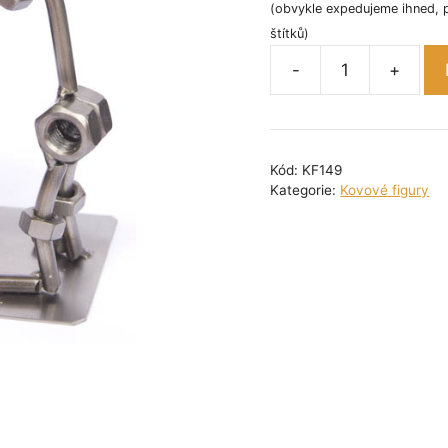
(obvykle expedujeme ihned, 
štítků)
-
+
Kovová
figurka
-
Architektka
Kód:
KF149
18
Kategorie:
Kovové figury
cm
množství