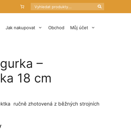
Hledat
Jak nakupovat
Obchod
Můj účet
igurka –
tka 18 cm
ektka ručně zhotovená z běžných strojních
y