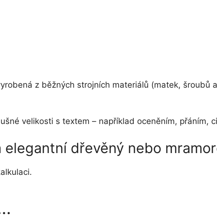
 vyrobená z běžných strojních materiálů (matek, šroubů 
říslušné velikosti s textem – například oceněním, přání
na elegantní dřevěný nebo mramo
alkulaci.
t…