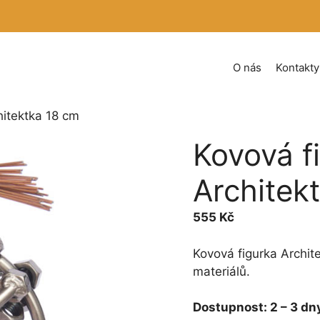
O nás
Kontakty
hitektka 18 cm
Kovová f
Architek
555
Kč
Kovová figurka Archit
materiálů.
Dostupnost:
2 – 3 dn