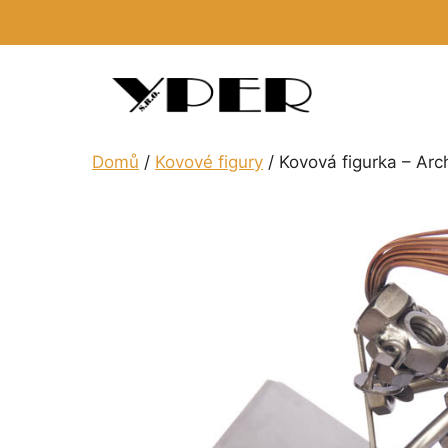
Přeskočit
na
obsah
Domů
/
Kovové figury
/ Kovová figurka – Arc