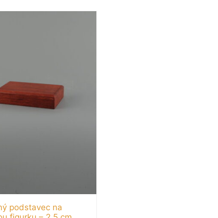
ný podstavec na
u figurku – 2,5 cm