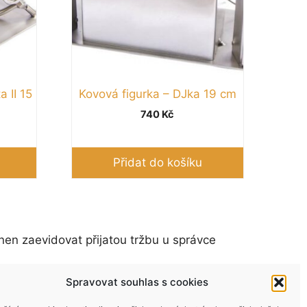
a II 15
Kovová figurka – DJka 19 cm
740
Kč
Přidat do košíku
nen zaevidovat přijatou tržbu u správce
Spravovat souhlas s cookies