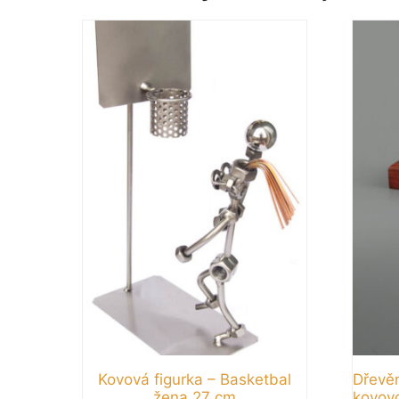
Kovová figurka – Basketbal
Dřevě
žena 27 cm
kovovo