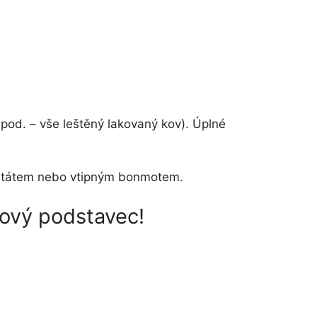
apod. – vše leštěný lakovaný kov). Úplné
m, citátem nebo vtipným bonmotem.
rový podstavec!