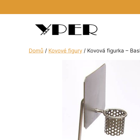
Přeskočit
na
obsah
Domů
/
Kovové figury
/ Kovová figurka – Ba