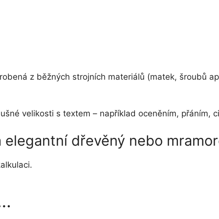
yrobená z běžných strojních materiálů (matek, šroubů ap
říslušné velikosti s textem – například oceněním, přání
na elegantní dřevěný nebo mramo
alkulaci.
t…