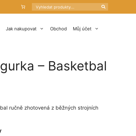
Hledat
Jak nakupovat
Obchod
Můj účet
igurka – Basketbal
bal ručně zhotovená z běžných strojních
y