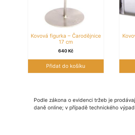
Kovová figurka – Čarodějnice
Kovo
17 cm
640
Kč
Přidat do košíku
Podle zákona o evidenci tržeb je prodávaj
daně online; v případě technického výpad