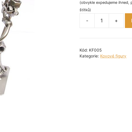
(obvykle expedujeme ihned, 
štítků)
-
+
Kovová
figurka
-
Basketbal
Kód:
KF005
27
Kategorie:
Kovové figury
cm
množství