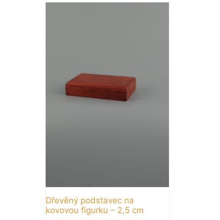
Dřevěný podstavec na
kovovou figurku – 2,5 cm