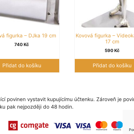
vá figurka – DJka 19 cm
Kovová figurka – Video
17 cm
740
Kč
590
Kč
Přidat do košíku
Přidat do košíku
ící povinen vystavit kupujícímu účtenku. Zároveň je povi
ku pak nejpozději do 48 hodin.
Po