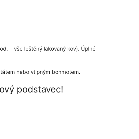
od. – vše leštěný lakovaný kov). Úplné
m, citátem nebo vtipným bonmotem.
rový podstavec!