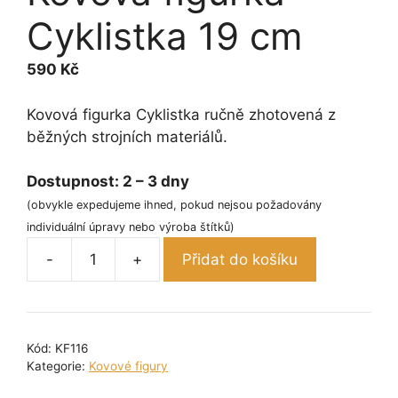
Cyklistka 19 cm
590
Kč
Kovová figurka Cyklistka ručně zhotovená z
běžných strojních materiálů.
Dostupnost:
2 – 3 dny
(obvykle expedujeme ihned, pokud nejsou požadovány
individuální úpravy nebo výroba štítků)
-
+
Přidat do košíku
Kovová
figurka
-
Cyklistka
Kód:
KF116
19
Kategorie:
Kovové figury
cm