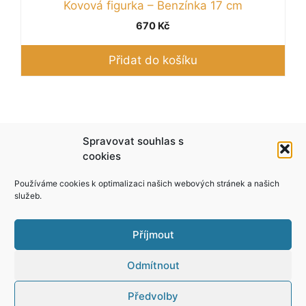
Kovová figurka – Benzínka 17 cm
670
Kč
Přidat do košíku
Podle zákona o evidenci tržeb je prodávající
Spravovat souhlas s
povinen vystavit kupujícímu účtenku. Zároveň je
cookies
povinen zaevidovat přijatou tržbu u správce
Používáme cookies k optimalizaci našich webových stránek a našich
daně online; v případě technického výpadku pak
služeb.
nejpozději do 48 hodin.
Příjmout
Odmítnout
Předvolby