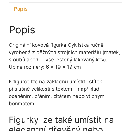
množství
Popis
Popis
Originální kovová figurka Cyklistka ručně
vyrobená z běžných strojních materiálů (matek,
šroubů apod. – vše leštěný lakovaný kov).
Úplné rozměry: 6 x 19 x 19 cm
K figurce lze na základnu umístit i štítek
příslušné velikosti s textem – například
oceněním, přáním, citátem nebo vtipným
bonmotem.
Figurky lze také umístit na
elegantní dřevěný nebo