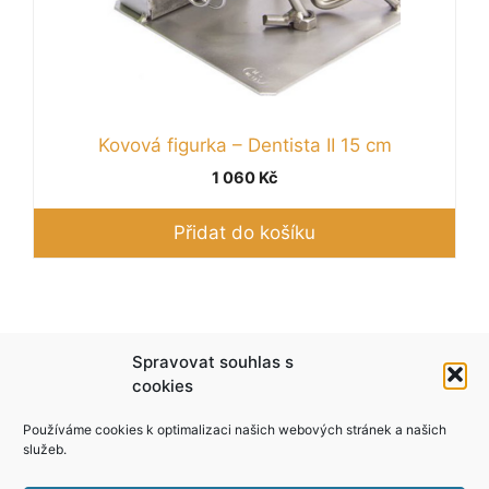
Kovová figurka – Dentista II 15 cm
1 060
Kč
Přidat do košíku
Podle zákona o evidenci tržeb je prodávající
Spravovat souhlas s
povinen vystavit kupujícímu účtenku. Zároveň je
cookies
povinen zaevidovat přijatou tržbu u správce
Používáme cookies k optimalizaci našich webových stránek a našich
daně online; v případě technického výpadku pak
služeb.
nejpozději do 48 hodin.