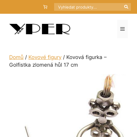
Přeskočit
Hledat
na
obsah
Menu
Domů
/
Kovové figury
/ Kovová figurka –
Golfistka zlomená hůl 17 cm