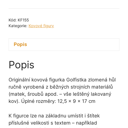
figurka
-
Golfistka
Kód:
KF155
zlomená
Kategorie:
Kovové figury
hůl
17
Popis
cm
množství
Popis
Originální kovová figurka Golfistka zlomená hůl
ručně vyrobená z běžných strojních materiálů
(matek, šroubů apod. – vše leštěný lakovaný
kov). Úplné rozměry: 12,5 x 9 x 17 cm
K figurce lze na základnu umístit i štítek
příslušné velikosti s textem – například