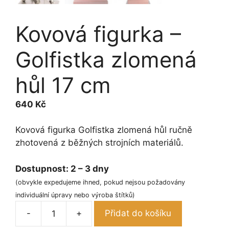
Kovová figurka –
Golfistka zlomená
hůl 17 cm
640
Kč
Kovová figurka Golfistka zlomená hůl ručně
zhotovená z běžných strojních materiálů.
Dostupnost:
2 – 3 dny
(obvykle expedujeme ihned, pokud nejsou požadovány
individuální úpravy nebo výroba štítků)
-
+
Přidat do košíku
Kovová