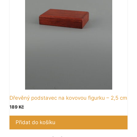
Dřevěný podstavec na kovovou figurku – 2,5 cm
189
Kč
Přidat do košíku