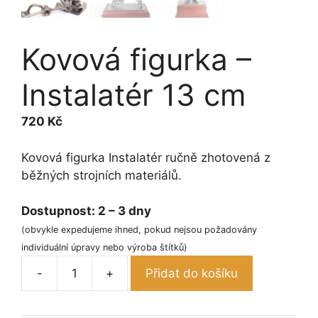
Kovová figurka –
Instalatér 13 cm
720
Kč
Kovová figurka Instalatér ručně zhotovená z
běžných strojních materiálů.
Dostupnost:
2 – 3 dny
(obvykle expedujeme ihned, pokud nejsou požadovány
individuální úpravy nebo výroba štítků)
-
+
Přidat do košíku
Kovová
figurka
-