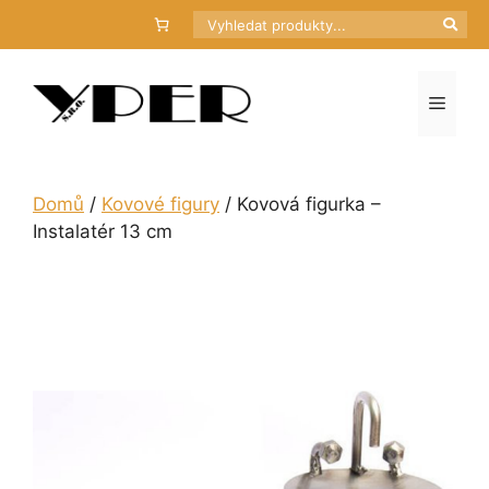
Přeskočit
Hledat
na
obsah
Menu
Domů
/
Kovové figury
/ Kovová figurka –
Instalatér 13 cm