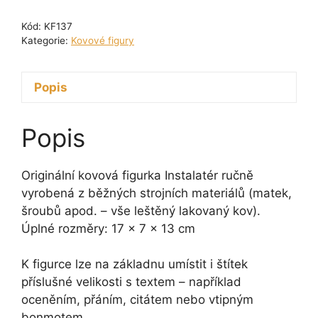
Instalatér
Kód:
KF137
13
Kategorie:
Kovové figury
cm
množství
Popis
Popis
Originální kovová figurka Instalatér ručně
vyrobená z běžných strojních materiálů (matek,
šroubů apod. – vše leštěný lakovaný kov).
Úplné rozměry: 17 x 7 x 13 cm
K figurce lze na základnu umístit i štítek
příslušné velikosti s textem – například
oceněním, přáním, citátem nebo vtipným
bonmotem.