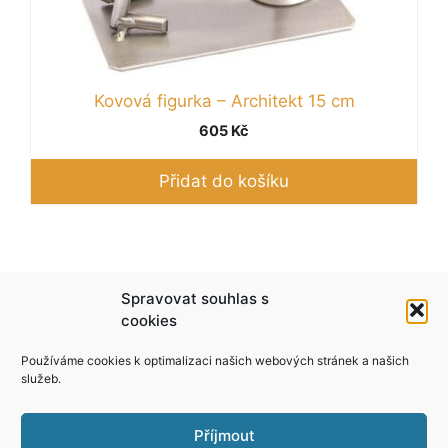
Kovová figurka – Architekt 15 cm
605
Kč
Přidat do košíku
Podle zákona o evidenci tržeb je prodávající
Spravovat souhlas s
povinen vystavit kupujícímu účtenku. Zároveň je
cookies
povinen zaevidovat přijatou tržbu u správce
Používáme cookies k optimalizaci našich webových stránek a našich
daně online; v případě technického výpadku pak
služeb.
nejpozději do 48 hodin.
Příjmout