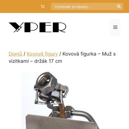
Přeskočit
Hledat
na
obsah
Menu
Domů
/
Kovové figury
/ Kovová figurka – Muž s
vizitkami – držák 17 cm