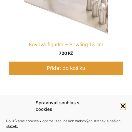
Kovová figurka – Bowling 13 cm
720
Kč
Přidat do košíku
Podle zákona o evidenci tržeb je prodávající
Spravovat souhlas s
povinen vystavit kupujícímu účtenku. Zároveň je
cookies
povinen zaevidovat přijatou tržbu u správce
Používáme cookies k optimalizaci našich webových stránek a našich
daně online; v případě technického výpadku pak
služeb.
nejpozději do 48 hodin.