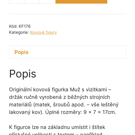
figurka
-
Muž
Kód:
KF176
s
Kategorie:
Kovové figury
vizitkami
-
Popis
držák
17
cm
Popis
množství
Originální kovová figurka Muž s vizitkami –
držák ručně vyrobená z běžných strojních
materiálů (matek, šroubů apod. – vše leštěný
lakovaný kov). Úplné rozměry: 9 x 7 x 17cm.
K figurce lze na základnu umístit i štítek
příslušné velikosti s textem – například