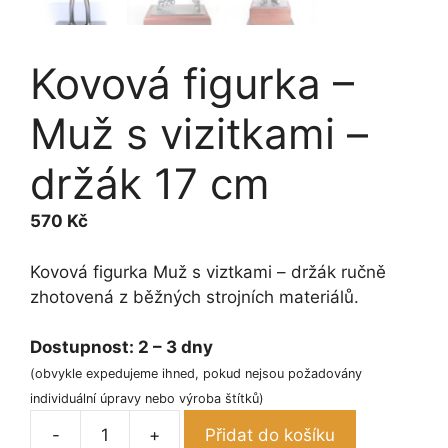
Kovová figurka –
Muž s vizitkami –
držák 17 cm
570
Kč
Kovová figurka Muž s viztkami – držák ručně
zhotovená z běžných strojních materiálů.
Dostupnost:
2 – 3 dny
(obvykle expedujeme ihned, pokud nejsou požadovány
individuální úpravy nebo výroba štítků)
-
+
Přidat do košíku
Kovová