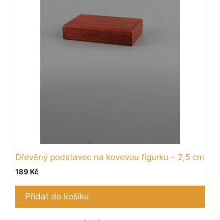
Dřevěný podstavec na kovovou figurku – 2,5 cm
189
Kč
Přidat do košíku