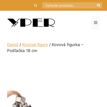
Přeskočit
Hledat
na
obsah
Menu
Domů
/
Kovové figury
/ Kovová figurka –
Pošťačka 18 cm