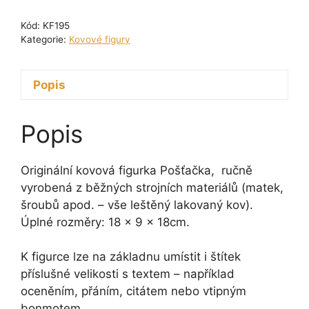
Pošťačka
Kód:
KF195
18
Kategorie:
Kovové figury
cm
množství
Popis
Popis
Originální kovová figurka Pošťačka, ručně
vyrobená z běžných strojních materiálů (matek,
šroubů apod. – vše leštěný lakovaný kov).
Úplné rozměry: 18 x 9 x 18cm.
K figurce lze na základnu umístit i štítek
příslušné velikosti s textem – například
oceněním, přáním, citátem nebo vtipným
bonmotem.