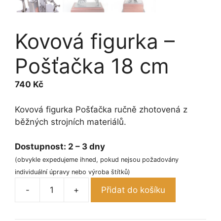
Kovová figurka –
Pošťačka 18 cm
740
Kč
Kovová figurka Pošťačka ručně zhotovená z
běžných strojních materiálů.
Dostupnost:
2 – 3 dny
(obvykle expedujeme ihned, pokud nejsou požadovány
individuální úpravy nebo výroba štítků)
-
+
Přidat do košíku
Kovová
figurka
-