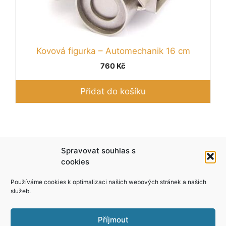
Kovová figurka – Automechanik 16 cm
760
Kč
Přidat do košíku
Podle zákona o evidenci tržeb je prodávající
Spravovat souhlas s
povinen vystavit kupujícímu účtenku. Zároveň je
cookies
povinen zaevidovat přijatou tržbu u správce
Používáme cookies k optimalizaci našich webových stránek a našich
daně online; v případě technického výpadku pak
služeb.
nejpozději do 48 hodin.
Příjmout