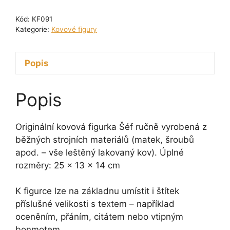
Šéf
Kód:
KF091
14
Kategorie:
Kovové figury
cm
množství
Popis
Popis
Originální kovová figurka Šéf ručně vyrobená z
běžných strojních materiálů (matek, šroubů
apod. – vše leštěný lakovaný kov). Úplné
rozměry: 25 x 13 x 14 cm
K figurce lze na základnu umístit i štítek
příslušné velikosti s textem – například
oceněním, přáním, citátem nebo vtipným
bonmotem.