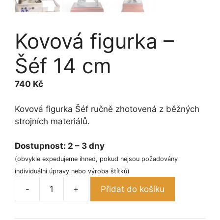
Kovová figurka –
Šéf 14 cm
740
Kč
Kovová figurka Šéf ručně zhotovená z běžných
strojních materiálů.
Dostupnost:
2 – 3 dny
(obvykle expedujeme ihned, pokud nejsou požadovány
individuální úpravy nebo výroba štítků)
-
+
Přidat do košíku
Kovová
figurka
-