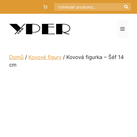
Přeskočit
Hledat
na
obsah
Menu
Domů
/
Kovové figury
/ Kovová figurka – Šéf 14
cm