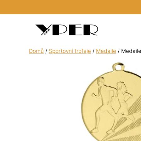
Přeskočit
na
obsah
Domů
/
Sportovní trofeje
/
Medaile
/ Medail