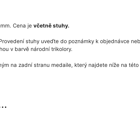
motivem
množství
 mm. Cena je
včetně stuhy.
r. Provedení stuhy uveďte do poznámky k objednávce ne
ou v barvě národní trikolory.
ným na zadní stranu medaile, který najdete níže na této
t…