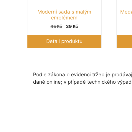
Moderní sada s malým
Meda
emblémem
Původní
Aktuální
45
Kč
39
Kč
cena
cena
byla:
je:
Detail produktu
45 Kč.
39 Kč.
Podle zákona o evidenci tržeb je prodávaj
daně online; v případě technického výpad