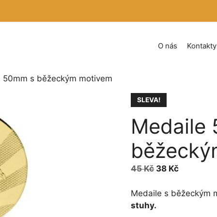
O nás
Kontakty
e 50mm s běžeckým motivem
SLEVA!
Medaile
běžecký
Původní
Aktuální
45
Kč
38
Kč
cena
cena
byla:
je:
Medaile s běžeckým 
45 Kč.
38 Kč.
stuhy.