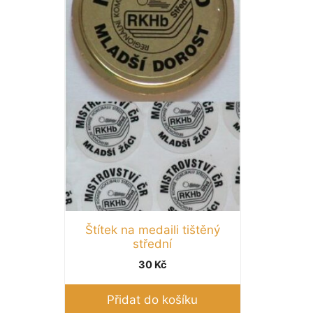
Štítek na medaili tištěný
střední
30
Kč
Přidat do košíku