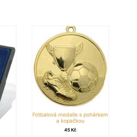
Tento
produkt
má
více
variant.
Možnosti
lze
vybrat
na
stránce
produktu
Fotbalová medaile s pohárkem
a kopačkou
45
Kč