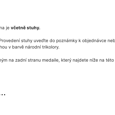
množství
na je
včetně stuhy.
r. Provedení stuhy uveďte do poznámky k objednávce ne
ou v barvě národní trikolory.
ným na zadní stranu medaile, který najdete níže na této
t…