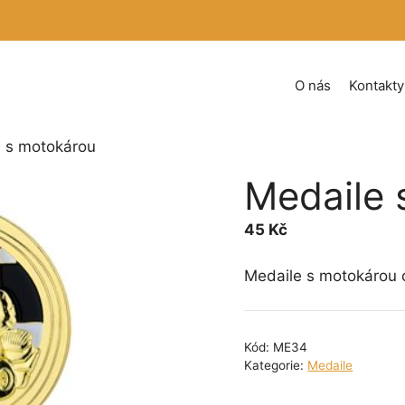
O nás
Kontakty
e s motokárou
Medaile 
45
Kč
Medaile s motokárou
Kód:
ME34
Kategorie:
Medaile