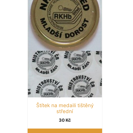
Štítek na medaili tištěný
střední
30
Kč