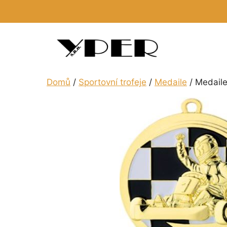
Přeskočit
na
obsah
Domů
/
Sportovní trofeje
/
Medaile
/ Medail