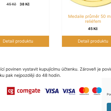
Původní
Aktuální
45
Kč
38
Kč
cena
cena
byla:
je:
Medaile průměr 50 
45 Kč.
38 Kč.
reliéfem
45
Kč
Detail produktu
Detail produktu
ící povinen vystavit kupujícímu účtenku. Zároveň je povi
ku pak nejpozději do 48 hodin.
Po