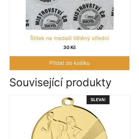
Štítek na medaili tištěný střední
30
Kč
Přidat do košíku
Související produkty
Tento
SLEVA!
produkt
má
více
variant.
Možnosti