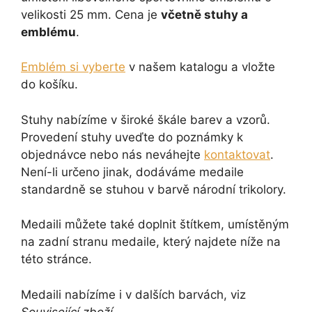
velikosti 25 mm. Cena je
včetně stuhy a
emblému
.
Emblém si vyberte
v našem katalogu a vložte
do košíku.
Stuhy nabízíme v široké škále barev a vzorů.
Provedení stuhy uveďte do poznámky k
objednávce nebo nás neváhejte
kontaktovat
.
Není-li určeno jinak, dodáváme medaile
standardně se stuhou v barvě národní trikolory.
Medaili můžete také doplnit štítkem, umístěným
na zadní stranu medaile, který najdete níže na
této stránce.
Medaili nabízíme i v dalších barvách, viz
Související zboží
.