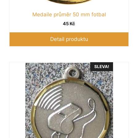
Medaile průměr 50 mm fotbal
45
Kč
Detail produktu
SLEVA!