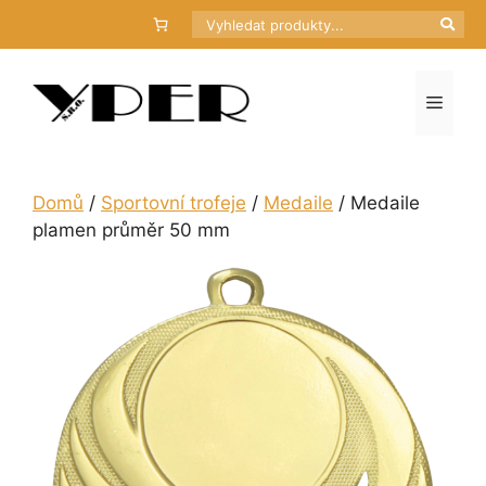
Přeskočit
Hledat
na
obsah
Menu
Domů
/
Sportovní trofeje
/
Medaile
/ Medaile
plamen průměr 50 mm