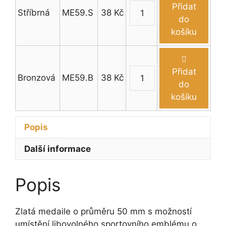
mm
Přidat
Stříbrná
ME59.S
38
Kč
množství
Medaile
do
plamen
košíku
průměr
50
mm
Přidat
Bronzová
ME59.B
38
Kč
množství
Medaile
do
plamen
košíku
průměr
50
Popis
mm
množství
Další informace
Popis
Zlatá medaile o průměru 50 mm s možností
umístění libovolného sportovního emblému o