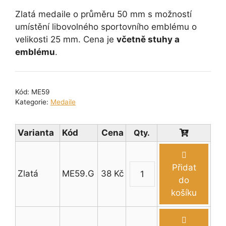
Zlatá medaile o průměru 50 mm s možností
umístění libovolného sportovního emblému o
velikosti 25 mm. Cena je
včetně stuhy a
emblému
.
Kód:
ME59
Kategorie:
Medaile
Varianta
Kód
Cena
Přidat
Zlatá
ME59.G
38
Kč
Medaile
do
plamen
košíku
průměr
50