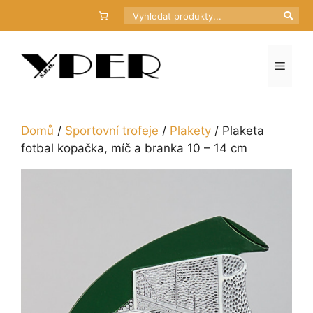
Přeskočit
Hledat
na
obsah
Menu
Domů
/
Sportovní trofeje
/
Plakety
/ Plaketa
fotbal kopačka, míč a branka 10 – 14 cm