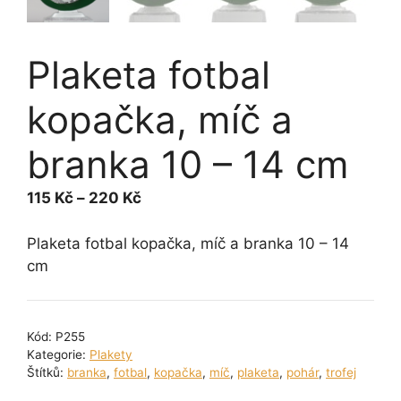
Plaketa fotbal
kopačka, míč a
branka 10 – 14 cm
Rozpětí
115
Kč
–
220
Kč
cen:
115 Kč
Plaketa fotbal kopačka, míč a branka 10 – 14
až
cm
220 Kč
Kód:
P255
Kategorie:
Plakety
Štítků:
branka
,
fotbal
,
kopačka
,
míč
,
plaketa
,
pohár
,
trofej