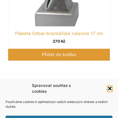
Plaketa fotbal-brankářské rukavice 17 cm
270
Kč
Přidat do košíku
Podle zákona o evidenci tržeb je prodávající
Spravovat souhlas s
povinen vystavit kupujícímu účtenku. Zároveň je
cookies
povinen zaevidovat přijatou tržbu u správce
Používáme cookies k optimalizaci našich webových stránek a našich
daně online; v případě technického výpadku pak
služeb.
nejpozději do 48 hodin.