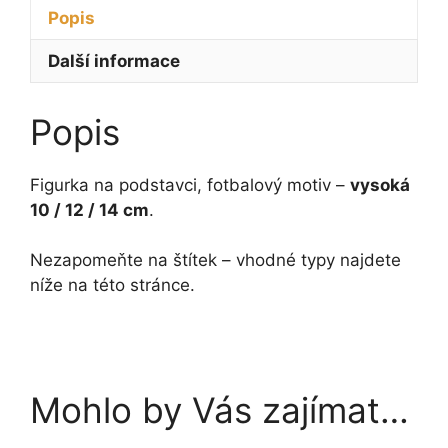
14
míč
Popis
cm
a
množství
branka
Další informace
10
-
Popis
14
cm
množství
Figurka na podstavci, fotbalový motiv –
vysoká
10 / 12 / 14 cm
.
Nezapomeňte na štítek – vhodné typy najdete
níže na této stránce.
Mohlo by Vás zajímat…