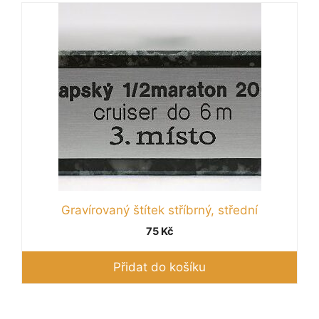
Gravírovaný štítek stříbrný, střední
75
Kč
Přidat do košíku