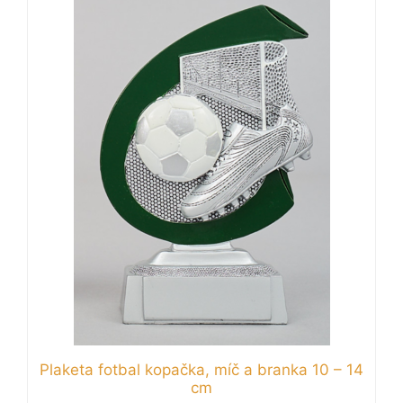
má
více
variant.
Možnosti
lze
vybrat
na
stránce
produktu
Plaketa fotbal kopačka, míč a branka 10 – 14
cm