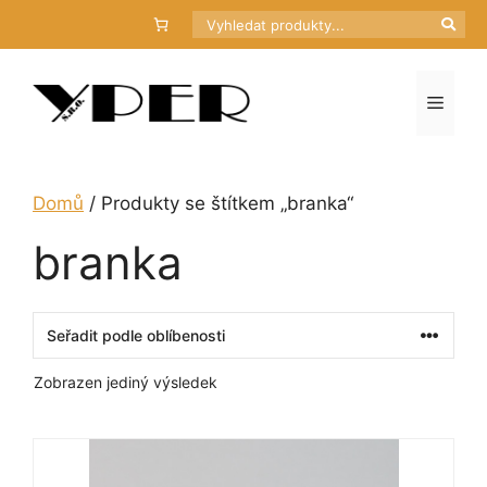
Přeskočit
Hledat
na
obsah
Menu
Domů
/ Produkty se štítkem „branka“
branka
Zobrazen jediný výsledek
Tento
produkt