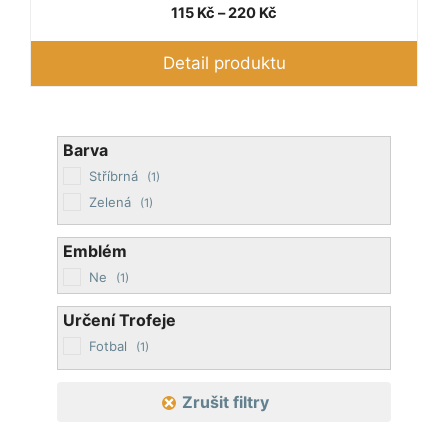
Rozpětí
115
Kč
–
220
Kč
cen:
115 Kč
Detail produktu
až
220 Kč
Barva
Stříbrná
(1)
Zelená
(1)
Emblém
Ne
(1)
Určení Trofeje
Fotbal
(1)
Zrušit filtry