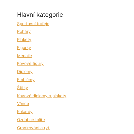
Hlavní kategorie
Sportovní trofeje
Poháry
Plakety
Figurky
Medaile
Kovové figury
Diplomy
Emblémy
Štítky
Kovové diplomy a plakety
Věnce
Kokardy
Ozdobné talíře
Gravírování a rytí