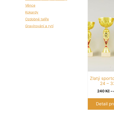
Tento
Věnce
produkt
Kokardy
má
Ozdobné talíře
více
Gravírování a rytí
variant.
Možnosti
lze
vybrat
na
stránce
produktu
Zlatý sport
24 – 3
240
Kč
–
Detail p