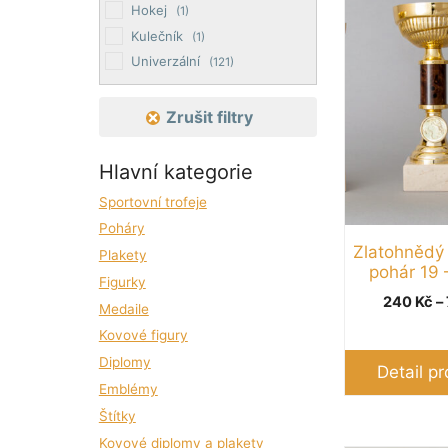
má
Hokej
(1)
více
Kulečník
(1)
variant.
Univerzální
(121)
Možnosti
lze
Zrušit filtry
vybrat
na
Hlavní kategorie
stránce
Sportovní trofeje
produktu
Poháry
Zlatohnědý 
Plakety
pohár 19 
Figurky
240
Kč
–
Medaile
Kovové figury
Diplomy
Detail p
Emblémy
Štítky
Kovové diplomy a plakety