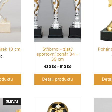
Možnosti
Možnosti
lze
lze
vybrat
vybrat
na
na
stránce
stránce
produktu
produktu
árek 10 cm
Stříbrno – zlatý
Pohár 
sportovní pohár 34 –
Kč
39 cm
Rozpětí
430
Kč
–
510
Kč
cen:
430 Kč
roduktu
Detail produktu
Deta
až
510 Kč
Tento
Tento
SLEVA!
produkt
produkt