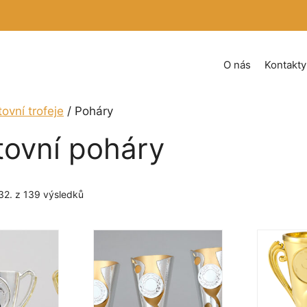
O nás
Kontakty
ovní trofeje
/ Poháry
tovní poháry
Seřazeno
32. z 139 výsledků
podle
oblíbenosti
Tento
Tento
produkt
produkt
má
má
více
více
variant.
variant.