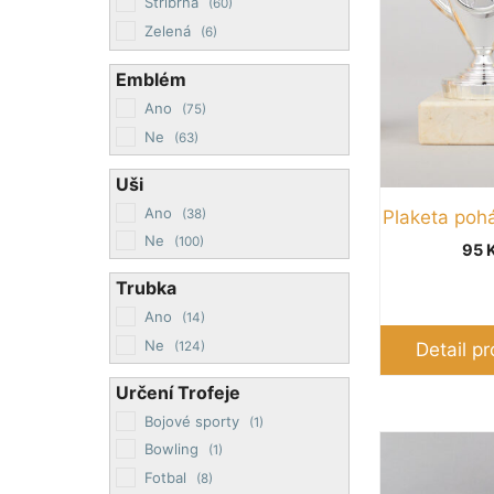
Stříbrná
(60)
Možnosti
Zelená
(6)
lze
Zlatá
(97)
Emblém
vybrat
Žlutá
(2)
na
Ano
(75)
stránce
Ne
(63)
produktu
Uši
Ano
(38)
Plaketa poh
Ne
(100)
95
Trubka
Ano
(14)
Ne
(124)
Detail p
Určení Trofeje
Bojové sporty
(1)
Tento
Bowling
(1)
produkt
Fotbal
(8)