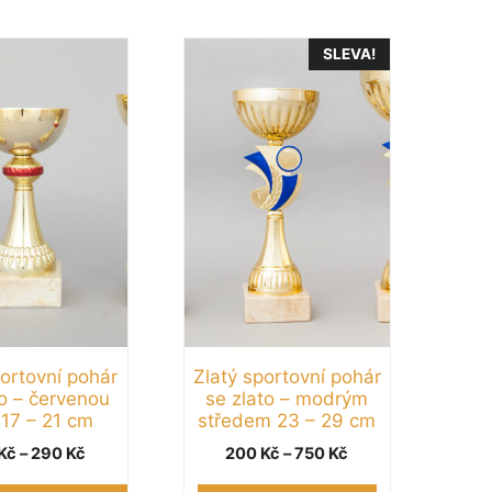
Tento
SLEVA!
produkt
má
více
variant.
Možnosti
lze
vybrat
na
stránce
produktu
portovní pohár
Zlatý sportovní pohár
to – červenou
se zlato – modrým
 17 – 21 cm
středem 23 – 29 cm
Rozpětí
Rozpětí
Kč
–
290
Kč
200
Kč
–
750
Kč
cen:
cen: