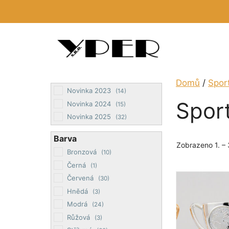
Přeskočit
na
obsah
Domů
/
Sport
Novinka 2023
(14)
Spor
Novinka 2024
(15)
Novinka 2025
(32)
Barva
Zobrazeno 1. – 
Bronzová
(10)
Černá
(1)
Tento
Červená
(30)
produkt
Hnědá
(3)
má
Modrá
(24)
více
Růžová
(3)
variant.