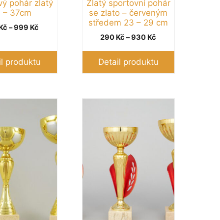
vý pohár zlatý
Zlatý sportovní pohár
 – 37cm
se zlato – červeným
středem 23 – 29 cm
Rozpětí
Kč
–
999
Kč
Rozpětí
cen:
290
Kč
–
930
Kč
cen:
600 Kč
290 Kč
až
il produktu
Detail produktu
až
999 Kč
930 Kč
Tento
produkt
má
více
variant.
Možnosti
lze
vybrat
na
stránce