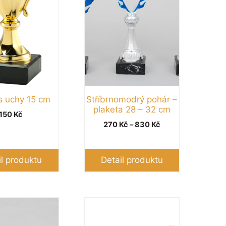
Možnosti
lze
vybrat
na
stránce
produktu
s uchy 15 cm
Stříbrnomodrý pohár –
plaketa 28 – 32 cm
150
Kč
Rozpětí
270
Kč
–
830
Kč
cen:
270 Kč
až
il produktu
Detail produktu
830 Kč
Tento
produkt