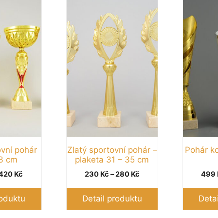
Tento
Tento
produkt
produkt
má
má
více
více
variant.
variant.
Možnosti
Možnosti
lze
lze
vybrat
vybrat
na
na
stránce
stránce
produktu
produktu
ovní pohár
Zlatý sportovní pohár –
Pohár k
3 cm
plaketa 31 – 35 cm
Rozpětí
Rozpětí
420
Kč
230
Kč
–
280
Kč
499
cen:
cen:
240 Kč
230 Kč
roduktu
Detail produktu
Deta
až
až
420 Kč
280 Kč