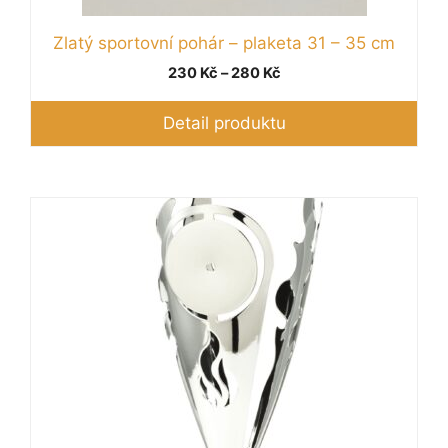
Zlatý sportovní pohár – plaketa 31 – 35 cm
Rozpětí
230
Kč
–
280
Kč
cen:
230 Kč
Detail produktu
až
280 Kč