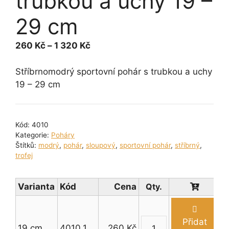
trubkou a uchy 19 –
29 cm
Rozpětí
260
Kč
–
1 320
Kč
cen:
260 Kč
Stříbrnomodrý sportovní pohár s trubkou a uchy
až
19 – 29 cm
1 320 Kč
Kód:
4010
Kategorie:
Poháry
Štítků:
modrý
,
pohár
,
sloupový
,
sportovní pohár
,
stříbrný
,
trofej
Varianta
Kód
Cena
Přidat
19 cm
4010.1
260
Kč