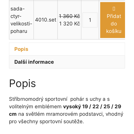
-
s
sada-
29
trubkou
ctyr-
1 360
Kč
Přidat
4010.set
cm
a
Stříbrnomodrý
Původní
Aktuální
velikosti-
1 320
Kč
do
množství
uchy
sportovní
cena
cena
poharu
košíku
19
pohár
byla:
je:
-
s
1 360 Kč.
1 320 Kč.
Popis
29
trubkou
cm
a
Další informace
množství
uchy
19
Popis
-
29
cm
Stříbrnomodrý sportovní pohár s uchy a s
množství
volitelným emblémem
vysoký 19 / 22 / 25 / 29
cm
na světlém mramorovém podstavci, vhodný
pro všechny sportovní soutěže.