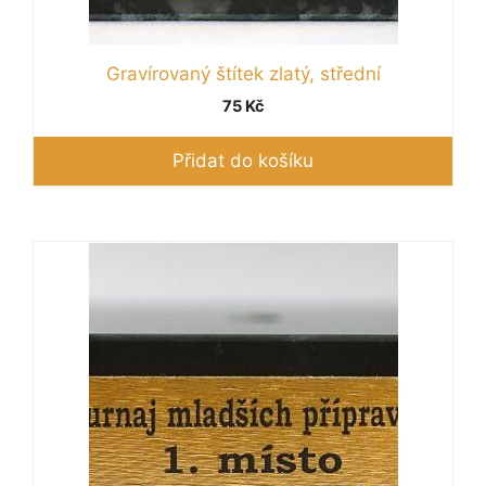
Gravírovaný štítek zlatý, střední
75
Kč
Přidat do košíku