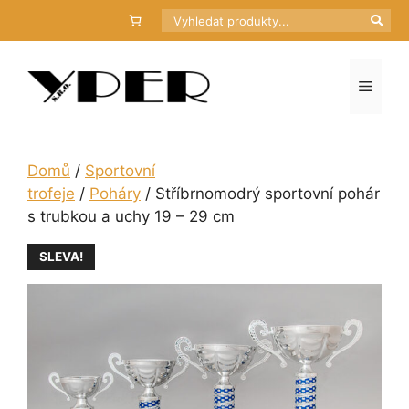
Přeskočit
Hledat
na
obsah
Menu
Domů
/
Sportovní
trofeje
/
Poháry
/ Stříbrnomodrý sportovní pohár
s trubkou a uchy 19 – 29 cm
SLEVA!