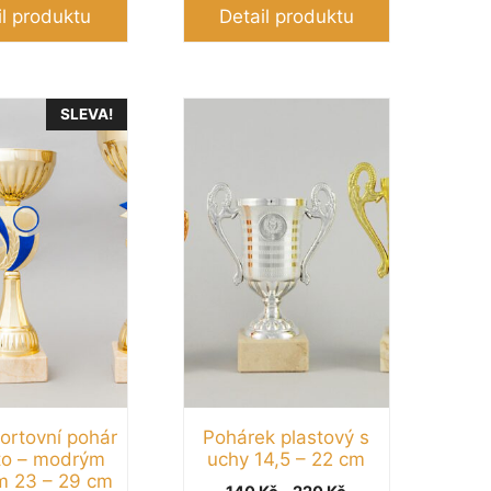
290 Kč
až
il produktu
Detail produktu
až
530 Kč
390 Kč
Tento
SLEVA!
produkt
má
více
variant.
Možnosti
lze
vybrat
na
stránce
produktu
portovní pohár
Pohárek plastový s
to – modrým
uchy 14,5 – 22 cm
m 23 – 29 cm
Rozpětí