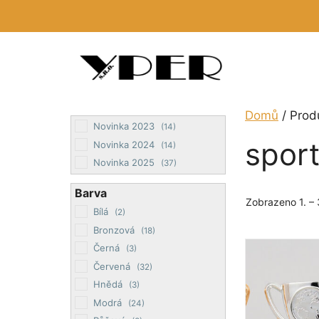
Přeskočit
na
obsah
Domů
/ Prod
Novinka 2023
(14)
spor
Novinka 2024
(14)
Novinka 2025
(37)
Barva
Zobrazeno 1. – 
Bílá
(2)
Bronzová
(18)
Tento
Černá
(3)
produkt
Červená
(32)
má
Hnědá
(3)
více
Modrá
(24)
variant.