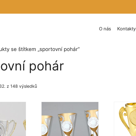
O nás
Kontakty
ukty se štítkem „sportovní pohár“
tovní pohár
Seřazeno
32. z 148 výsledků
podle
oblíbenosti
Tento
Tento
produkt
produkt
má
má
více
více
variant.
variant.