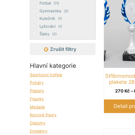
má
Fotbal
(11)
více
Gymnastika
(2)
variant.
Kulečník
(1)
Možnosti
Lyžování
(1)
lze
Šipky
(2)
vybrat
Stolní tenis
(2)
na
Zrušit filtry
Tenis
(1)
stránce
Univerzální
(113)
produktu
Hlavní kategorie
Sportovní trofeje
Stříbrnomod
plaketa 28
Poháry
Plakety
270
Kč
–
Figurky
Detail p
Medaile
Kovové figury
Diplomy
Emblémy
Tento