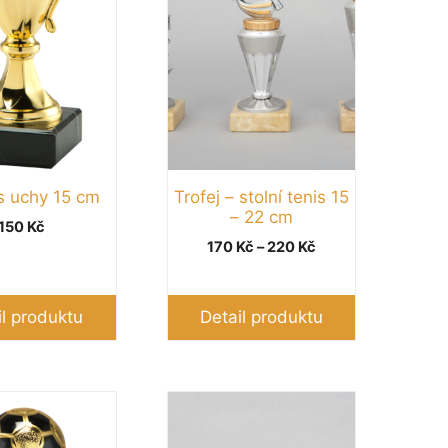
Možnosti
lze
vybrat
na
stránce
produktu
s uchy 15 cm
Trofej – stolní tenis 15
– 22 cm
150
Kč
Rozpětí
170
Kč
–
220
Kč
cen:
170 Kč
až
il produktu
Detail produktu
220 Kč
Tento
produkt