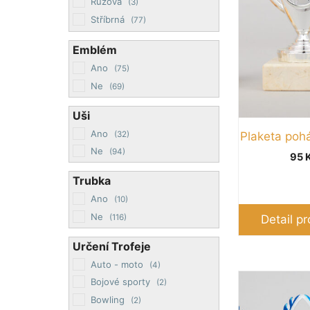
Růžová
(3)
Možnosti
Stříbrná
(77)
lze
Zelená
(7)
Emblém
vybrat
Zlatá
(101)
na
Ano
(75)
Žlutá
(2)
stránce
Ne
(69)
produktu
Uši
Ano
(32)
Plaketa poh
Ne
(94)
95
Trubka
Ano
(10)
Ne
(116)
Detail p
Určení Trofeje
Auto - moto
(4)
Tento
Bojové sporty
(2)
produkt
Bowling
(2)