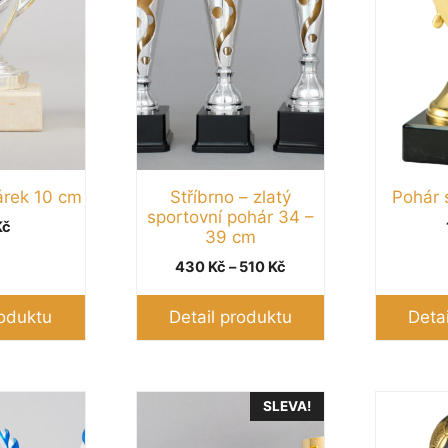
Možnosti
Možnosti
lze
lze
vybrat
vybrat
na
na
stránce
stránce
produktu
produktu
árek 10 cm
Stříbrno – zlatý
Pohár 
sportovní pohár 34 –
Kč
39 cm
Rozpětí
430
Kč
–
510
Kč
cen:
430 Kč
roduktu
Detail produktu
Deta
až
510 Kč
Tento
Tento
SLEVA!
produkt
produkt