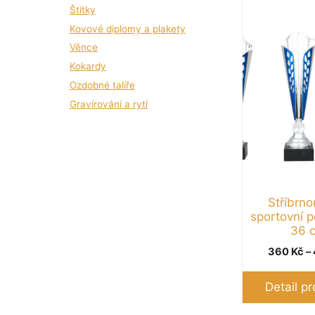
produkt
Štítky
má
Kovové diplomy a plakety
více
Věnce
variant.
Kokardy
Možnosti
Ozdobné talíře
lze
Gravírování a rytí
vybrat
na
stránce
produktu
Stříbrn
sportovní p
36 
360
Kč
–
Detail p