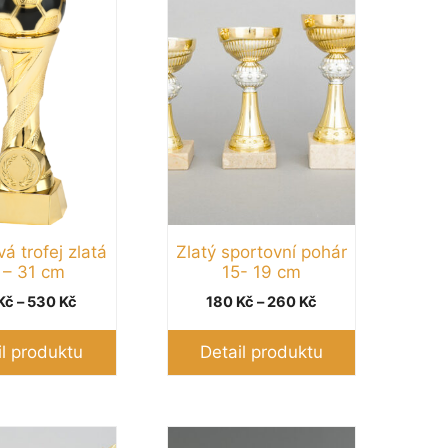
má
více
variant.
Možnosti
lze
vybrat
na
stránce
produktu
á trofej zlatá
Zlatý sportovní pohár
 – 31 cm
15- 19 cm
Rozpětí
Rozpětí
Kč
–
530
Kč
180
Kč
–
260
Kč
cen:
cen:
210 Kč
180 Kč
il produktu
Detail produktu
až
až
530 Kč
260 Kč
Tento