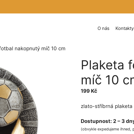
O nás
Kontakty
 fotbal nakopnutý míč 10 cm
Plaketa 
míč 10 
199
Kč
zlato-stříbrná plaket
Dostupnost:
2 – 3 dn
(obvykle expedujeme ihned, 