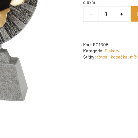
štítků)
-
+
Plaketa
fotbal
nakopnutý
míč
Kód:
FG1305
10
Kategorie:
Plakety
cm
Štítky:
fotbal
,
kopačka
,
míč
množství