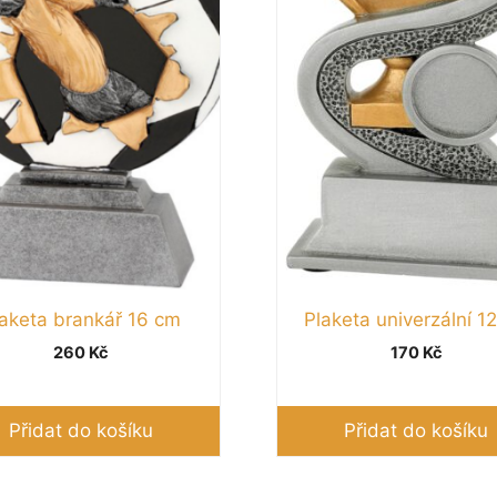
aketa brankář 16 cm
Plaketa univerzální 1
260
Kč
170
Kč
Přidat do košíku
Přidat do košíku