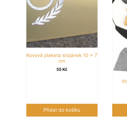
Kovová plaketa stojánek 10 x 7
cm
55
Kč
Pl
Přidat do košíku