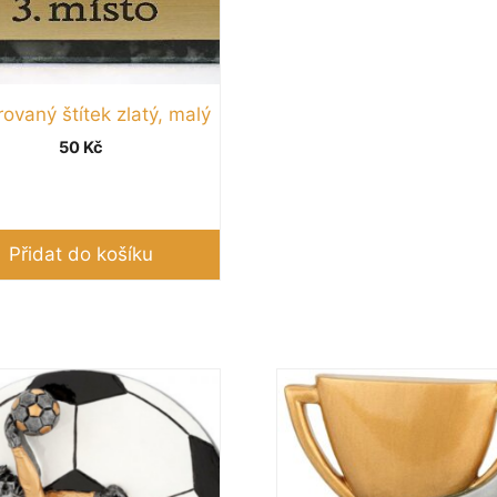
rovaný štítek zlatý, malý
50
Kč
Přidat do košíku