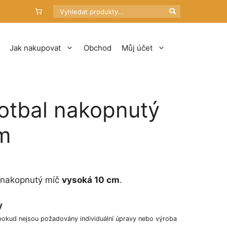
Hledat
Jak nakupovat
Obchod
Můj účet
fotbal nakopnutý
cm
a nakopnutý míč
vysoká 10 cm
.
y
pokud nejsou požadovány individuální úpravy nebo výroba