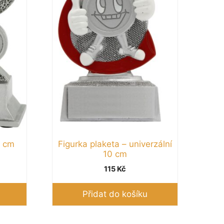
2 cm
Figurka plaketa – univerzální
10 cm
115
Kč
Přidat do košíku