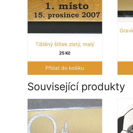
Graví
Tištěný štítek zlatý, malý
25
Kč
Přidat do košíku
Související produkty