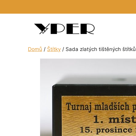
Přeskočit
na
obsah
Domů
/
Štítky
/ Sada zlatých tištěných štítků