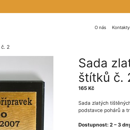
O nás
Kontakty
 č. 2
Sada zla
štítků č. 
165
Kč
Sada zlatých tištěný
podstavce pohárů a tro
Dostupnost:
2 – 3 dn