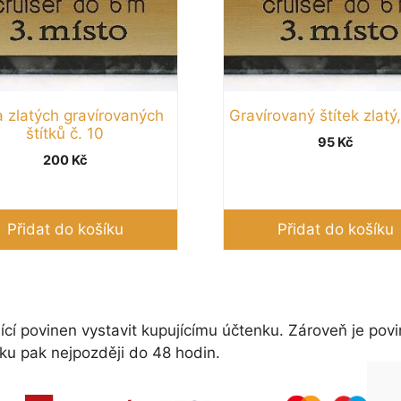
 zlatých gravírovaných
Gravírovaný štítek zlatý
štítků č. 10
95
Kč
200
Kč
Přidat do košíku
Přidat do košíku
ící povinen vystavit kupujícímu účtenku. Zároveň je povi
ku pak nejpozději do 48 hodin.