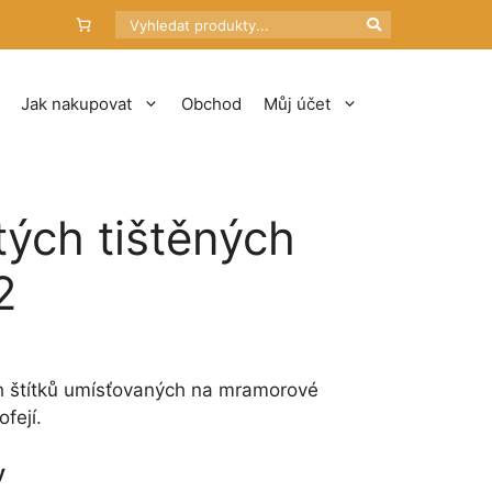
Hledat
Jak nakupovat
Obchod
Můj účet
tých tištěných
2
ch štítků umísťovaných na mramorové
fejí.
y