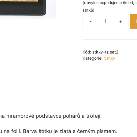
(obvykle expedujeme ihned, 
štítků)
-
+
Sada
zlatých
tištěných
štítků
Kód:
stitky-tz.set2
č.
Kategorie:
Štítky
2
množství
 na mramorové podstavce pohárů a trofejí.
u na folii. Barva štítku je zlatá s černým písmem.