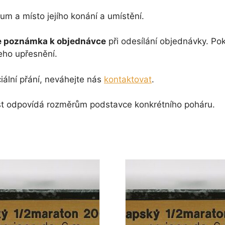
um a místo jejího konání a umístění.
 poznámka k objednávce
při odesílání objednávky. P
eho upřesnění.
iální přání, neváhejte nás
kontaktovat
.
ikost odpovídá rozměrům podstavce konkrétního poháru.