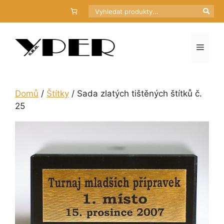
Přeskočit
Hledat
na
obsah
Menu
Domů
/
Štítky
/ Sada zlatých tištěných štítků č.
25