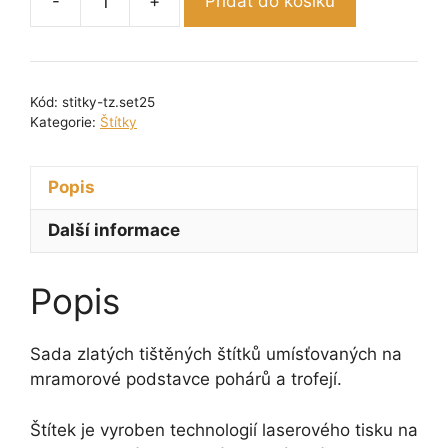
-
+
Přidat do košíku
Sada
zlatých
tištěných
štítků
Kód:
stitky-tz.set25
č.
Kategorie:
Štítky
25
množství
Popis
Další informace
Popis
Sada zlatých tištěných štítků umísťovaných na
mramorové podstavce pohárů a trofejí.
Štítek je vyroben technologií laserového tisku na