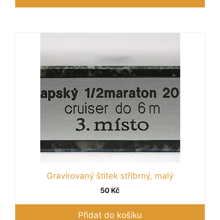
Gravírovaný štítek stříbrný, malý
50
Kč
Přidat do košíku