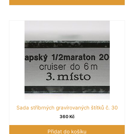
Sada stříbrných gravírovaných štítků č. 30
360
Kč
Přidat do košíku