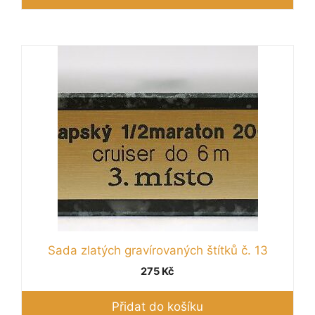
Sada zlatých gravírovaných štítků č. 13
275
Kč
Přidat do košíku