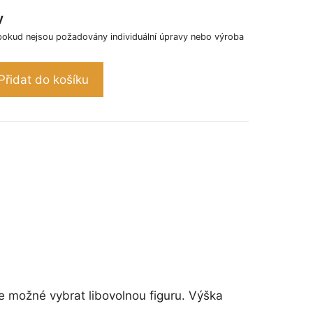
y
pokud nejsou požadovány individuální úpravy nebo výroba
Přidat do košíku
je možné vybrat libovolnou figuru. Výška