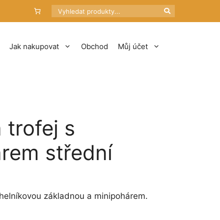
Hledat
Jak nakupovat
Obchod
Můj účet
trofej s
rem střední
tuální
na
júhelníkovou základnou a minipohárem.
000 Kč.