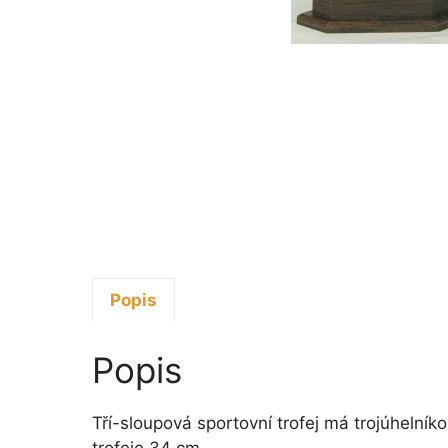
Popis
Popis
Tří-sloupová sportovní trofej má trojúhelník
trofeje 34 cm