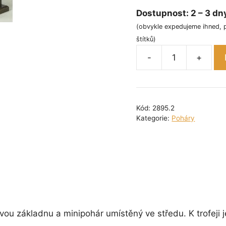
Dostupnost:
2 – 3 dn
(obvykle expedujeme ihned, 
štítků)
-
+
Sloupová
trofej
s
minipohárem
Kód:
2895.2
střední
Kategorie:
Poháry
množství
ovou základnu a minipohár umístěný ve středu. K trofeji 