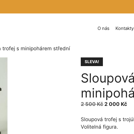
O nás
Kontakty
 trofej s minipohárem střední
SLEVA!
Sloupová 
minipohá
Původní
Ak
2 500
Kč
2 000
Kč
cena
ce
byla:
je:
Sloupová trofej s tro
2 500 Kč.
2 
Volitelná figura.