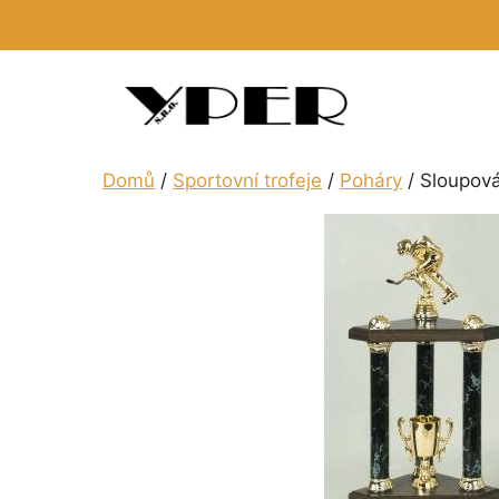
Přeskočit
na
obsah
Domů
/
Sportovní trofeje
/
Poháry
/ Sloupová