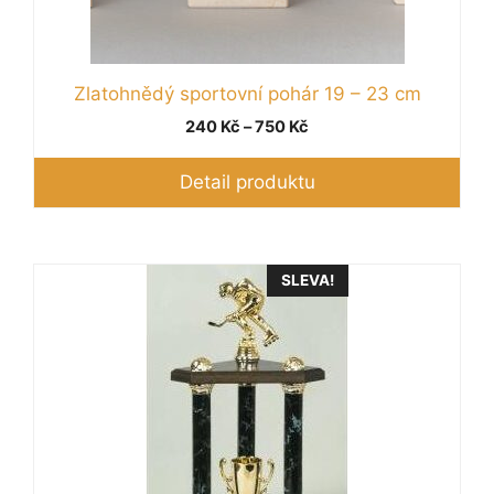
Zlatohnědý sportovní pohár 19 – 23 cm
Rozpětí
240
Kč
–
750
Kč
cen:
240 Kč
Detail produktu
až
750 Kč
SLEVA!