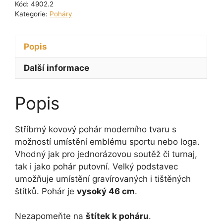
Kód:
4902.2
s
Kategorie:
Poháry
emblémem
46
Popis
cm
množství
Další informace
Popis
Stříbrný kovový pohár moderního tvaru s
možností umístění emblému sportu nebo loga.
Vhodný jak pro jednorázovou soutěž či turnaj,
tak i jako pohár putovní. Velký podstavec
umožňuje umístění gravírovaných i tištěných
štítků. Pohár je
vysoký 46 cm
.
Nezapomeňte na
štítek k poháru
.