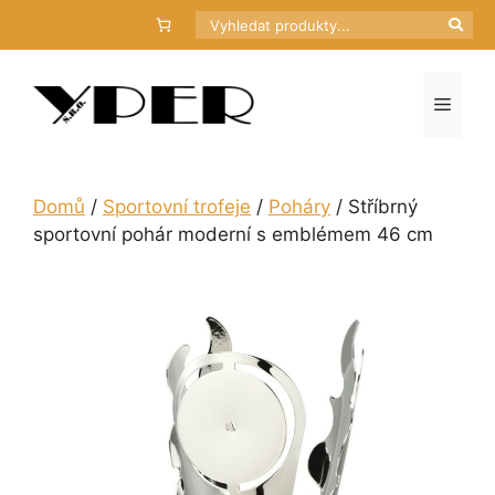
Přeskočit
Hledat
na
obsah
Menu
Domů
/
Sportovní trofeje
/
Poháry
/ Stříbrný
sportovní pohár moderní s emblémem 46 cm