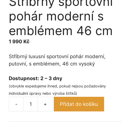
Stříbrný sportovní
pohár moderní s
emblémem 46 cm
1 990
Kč
Stříbrný luxusní sportovní pohár moderní,
putovní, s emblémem, 46 cm vysoký
Dostupnost:
2 – 3 dny
(obvykle expedujeme ihned, pokud nejsou požadovány
individuální úpravy nebo výroba štítků)
-
+
Přidat do košíku
Stříbrný
sportovní
pohár
moderní