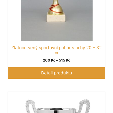
Zlatočervený sportovní pohár s uchy 20 – 32
cm
Rozpětí
260
Kč
–
515
Kč
cen:
260 Kč
Detail produktu
až
515 Kč