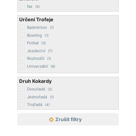
Stříbrná
(7)
Ne
(5)
Zelená
(2)
Zlatá
(2)
Určení Trofeje
Žlutá
(4)
Badminton
(1)
Bowling
(1)
Fotbal
(3)
Jezdectví
(7)
Rozhodčí
(1)
Univerzální
(8)
Druh Kokardy
Dvouřadá
(2)
Jednořadá
(1)
Trojřadá
(4)
Zrušit filtry