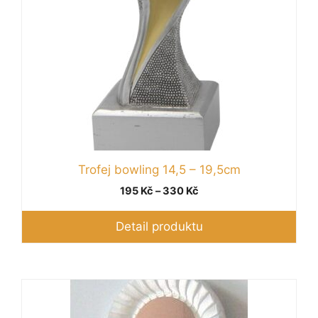
stránce
produktu
Trofej bowling 14,5 – 19,5cm
Rozpětí
195
Kč
–
330
Kč
cen:
195 Kč
Detail produktu
až
330 Kč