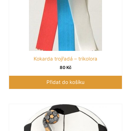
Kokarda trojřadá – trikolora
80
Kč
Přidat do košíku