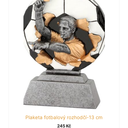
Plaketa fotbalový rozhodčí-13 cm
245
Kč