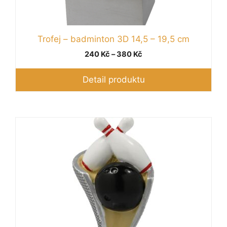
Trofej – badminton 3D 14,5 – 19,5 cm
Rozpětí
240
Kč
–
380
Kč
cen:
240 Kč
Detail produktu
až
380 Kč
Tento
produkt
má
více
variant.
Možnosti
lze
vybrat
na