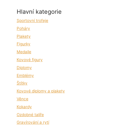
Hlavní kategorie
Sportovní trofeje
Poháry
Plakety
Figurky
Medaile
Kovové figury
Diplomy
Emblémy
Štítky
Kovové diplomy a plakety
Věnce
Kokardy
Ozdobné talíře
Gravírování a rytí