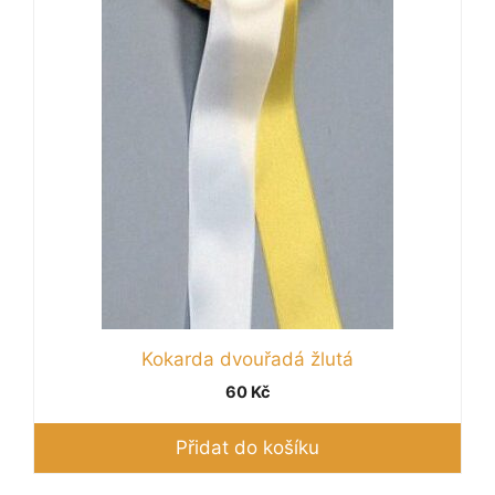
Kokarda dvouřadá žlutá
60
Kč
Přidat do košíku