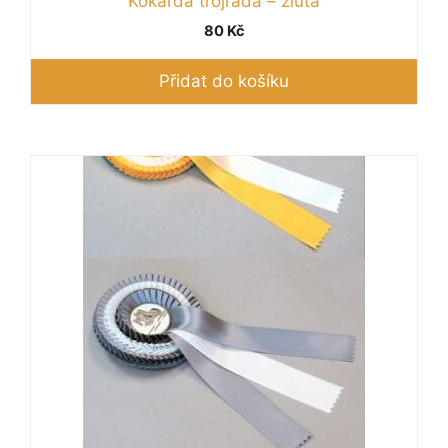
Kokarda trojřadá – žlutá
80
Kč
Přidat do košíku