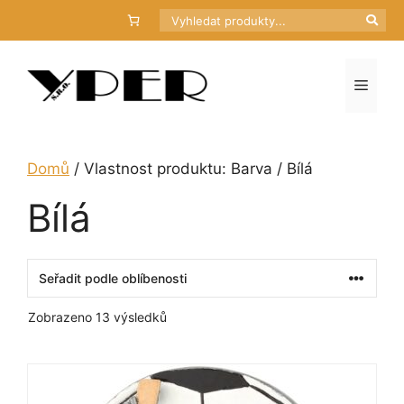
Přeskočit
Hledat
na
obsah
Menu
Domů
/ Vlastnost produktu: Barva / Bílá
Bílá
Seřazeno
Zobrazeno 13 výsledků
podle
oblíbenosti