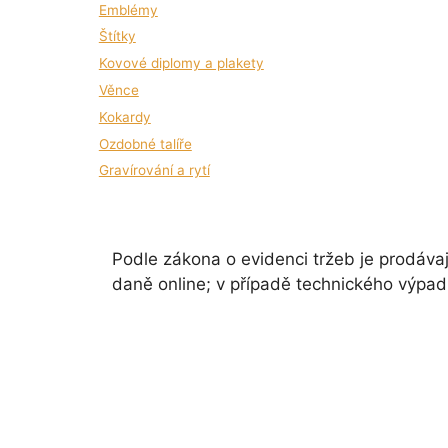
Emblémy
Štítky
Kovové diplomy a plakety
Věnce
Kokardy
Ozdobné talíře
Gravírování a rytí
Podle zákona o evidenci tržeb je prodávaj
daně online; v případě technického výpad