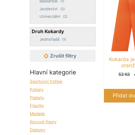
Basketbal
(1)
Žlutá
(1)
Jezdectví
(2)
Univerzální
(2)
Druh Kokardy
Jednořadá
(1)
Zrušit filtry
Kokarda j
oranž
Hlavní kategorie
52
Kč
Sportovní trofeje
Poháry
Přidat do
Plakety
Figurky
Medaile
Kovové figury
Diplomy