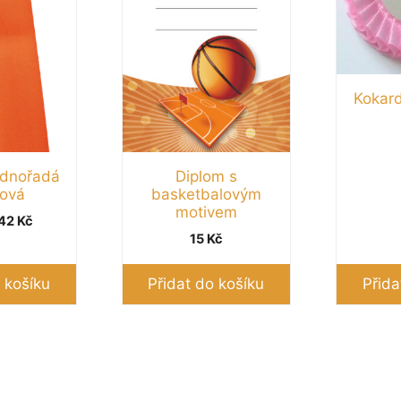
Kokard
ednořadá
Diplom s
ová
basketbalovým
motivem
Původní
Aktuální
42
Kč
cena
cena
15
Kč
byla:
je:
52 Kč.
42 Kč.
 košíku
Přidat do košíku
Přida