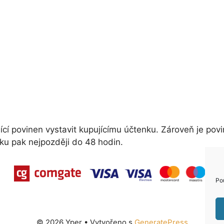
ící povinen vystavit kupujícímu účtenku. Zároveň je povi
ku pak nejpozději do 48 hodin.
Po
© 2026 Yper
• Vytvořeno s
GeneratePress