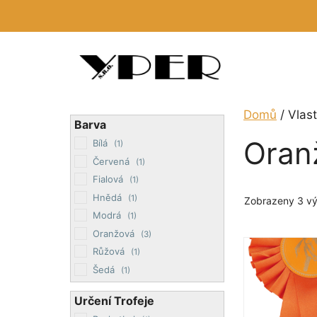
Přeskočit
na
obsah
Domů
/ Vlas
Barva
Oran
Bílá
(1)
Červená
(1)
Fialová
(1)
Hnědá
(1)
Zobrazeny 3 vý
Modrá
(1)
Oranžová
(3)
Růžová
(1)
Šedá
(1)
Stříbrná
(1)
Určení Trofeje
Zelená
(1)