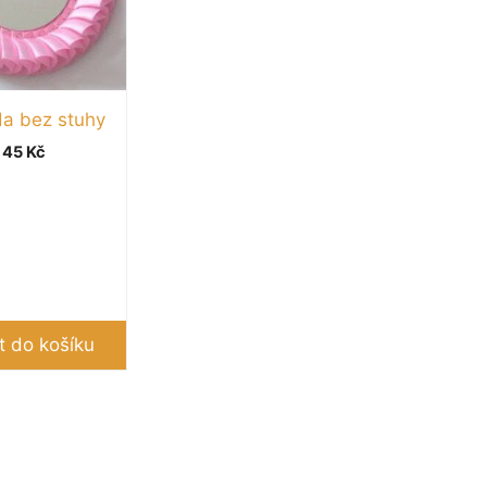
a bez stuhy
45
Kč
t do košíku