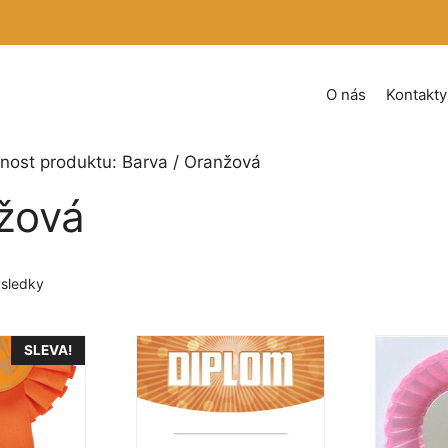
O nás
Kontakty
tnost produktu: Barva / Oranžová
žová
Seřazeno
sledky
podle
oblíbenosti
SLEVA!