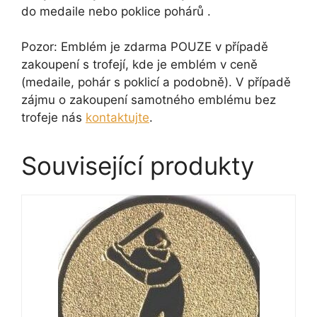
do medaile nebo poklice pohárů .
Pozor: Emblém je zdarma POUZE v případě
zakoupení s trofejí, kde je emblém v ceně
(medaile, pohár s poklicí a podobně). V případě
zájmu o zakoupení samotného emblému bez
trofeje nás
kontaktujte
.
Související produkty
Tento
produkt
má
více
variant.
Možnosti
lze