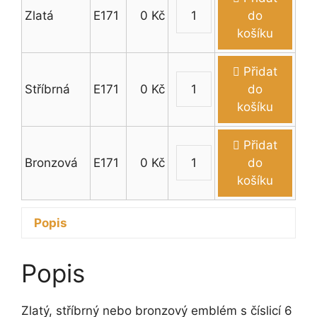
Zlatá
E171
0
Kč
do
Emblém
košíku
'6'
množství
Přidat
Stříbrná
E171
0
Kč
do
Emblém
košíku
'6'
množství
Přidat
Bronzová
E171
0
Kč
do
Emblém
košíku
'6'
množství
Popis
Popis
Zlatý, stříbrný nebo bronzový emblém s číslicí 6