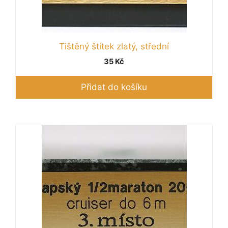
Tištěný štítek zlatý, střední
35
Kč
Přidat do košíku