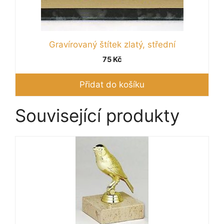
Gravírovaný štítek zlatý, střední
75
Kč
Přidat do košíku
Související produkty
Tento
produkt
má
více
variant.
Možnosti
lze