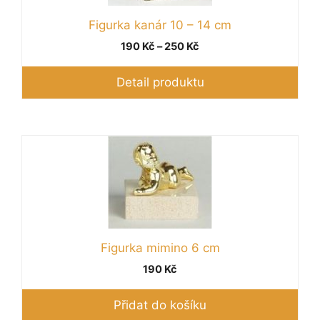
vybrat
Figurka kanár 10 – 14 cm
na
stránce
Rozpětí
190
Kč
–
250
Kč
produktu
cen:
190 Kč
Detail produktu
až
250 Kč
Figurka mimino 6 cm
190
Kč
Přidat do košíku