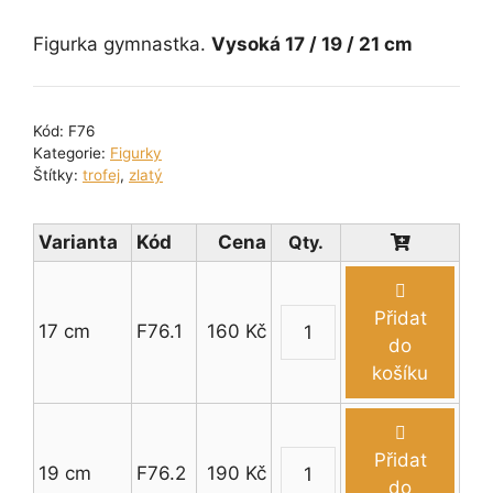
cen:
160 Kč
Figurka gymnastka.
Vysoká 17 / 19 / 21 cm
až
220 Kč
Kód:
F76
Kategorie:
Figurky
Štítky:
trofej
,
zlatý
Varianta
Kód
Cena
Přidat
17 cm
F76.1
160
Kč
Figurka
do
gymnastka
košíku
17
-
21
Přidat
19 cm
F76.2
190
Kč
cm
Figurka
do