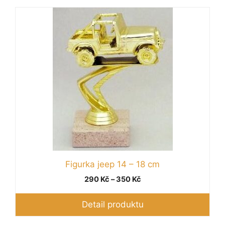
Tento
produkt
má
více
variant.
Možnosti
lze
vybrat
na
stránce
produktu
Figurka jeep 14 – 18 cm
Rozpětí
290
Kč
–
350
Kč
cen:
290 Kč
Detail produktu
až
350 Kč