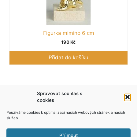
Figurka mimino 6 cm
190
Kč
Přidat do košíku
Podle zákona o evidenci tržeb je prodávající
Spravovat souhlas s
povinen vystavit kupujícímu účtenku. Zároveň je
cookies
povinen zaevidovat přijatou tržbu u správce
Používáme cookies k optimalizaci našich webových stránek a našich
daně online; v případě technického výpadku pak
služeb.
nejpozději do 48 hodin.
Příjmout