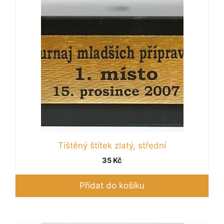
Tištěný štítek zlatý, střední
35
Kč
Přidat do košíku