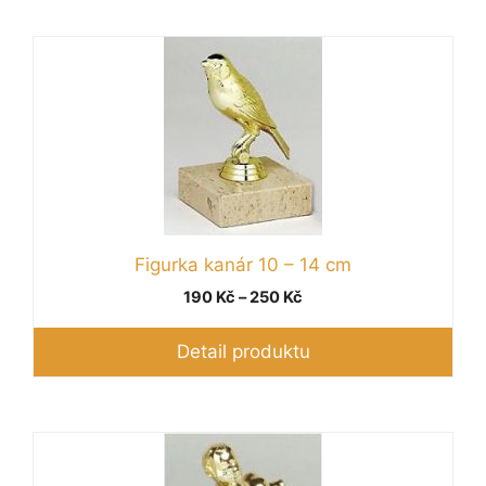
Tento
produkt
má
více
variant.
Možnosti
lze
vybrat
Figurka kanár 10 – 14 cm
na
stránce
Rozpětí
190
Kč
–
250
Kč
produktu
cen:
190 Kč
Detail produktu
až
250 Kč