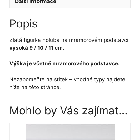
Další informace
množství
Popis
Zlatá figurka holuba na mramorovém podstavci
vysoká 9 / 10 / 11 cm
.
Výška je včetně mramorového podstavce.
Nezapomeňte na štítek – vhodné typy najdete
níže na této stránce.
Mohlo by Vás zajímat…