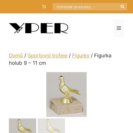
Přeskočit
Hledat
na
obsah
Menu
Domů
/
Sportovní trofeje
/
Figurky
/ Figurka
holub 9 – 11 cm