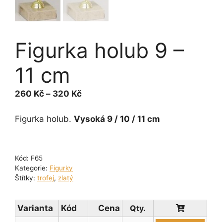
Figurka holub 9 –
11 cm
Rozpětí
260
Kč
–
320
Kč
cen:
260 Kč
Figurka holub.
Vysoká 9 / 10 / 11 cm
až
320 Kč
Kód:
F65
Kategorie:
Figurky
Štítky:
trofej
,
zlatý
Varianta
Kód
Cena