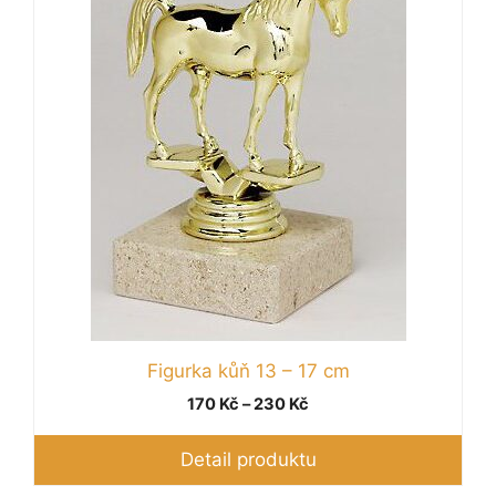
více
variant.
Možnosti
lze
vybrat
na
stránce
produktu
Figurka kůň 13 – 17 cm
Rozpětí
170
Kč
–
230
Kč
cen:
170 Kč
Detail produktu
až
230 Kč