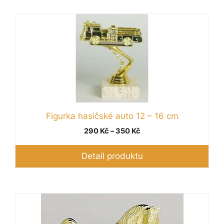
Tento
produkt
má
více
variant.
Možnosti
lze
vybrat
Figurka hasičské auto 12 – 16 cm
na
Rozpětí
290
Kč
–
350
Kč
stránce
cen:
produktu
290 Kč
Detail produktu
až
350 Kč
Tento
produkt
má