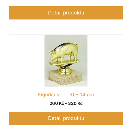
cen:
170 Kč
Detail produktu
až
230 Kč
Tento
produkt
má
více
variant.
Možnosti
lze
vybrat
Figurka vepř 10 – 14 cm
na
Rozpětí
260
Kč
–
320
Kč
stránce
cen:
produktu
260 Kč
Detail produktu
až
320 Kč