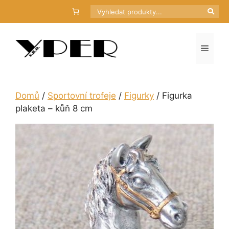
Přeskočit
Hledat
na
obsah
Menu
Domů
/
Sportovní trofeje
/
Figurky
/ Figurka
plaketa – kůň 8 cm