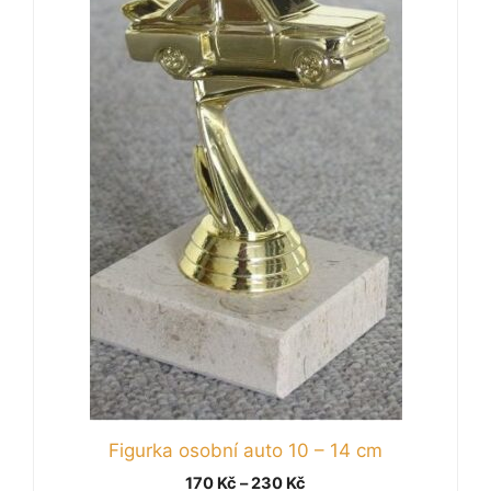
má
více
variant.
Možnosti
lze
vybrat
na
stránce
produktu
Figurka osobní auto 10 – 14 cm
Rozpětí
170
Kč
–
230
Kč