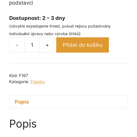
podstavci
Dostupnost:
2 – 3 dny
(obvykle expedujeme ihned, pokud nejsou požadovány
individuální úpravy nebo výroba štítků)
-
+
Přidat do košíku
Figurka
plaketa
-
kůň
Kód:
F167
8
Kategorie:
Figurky
cm
množství
Popis
Popis