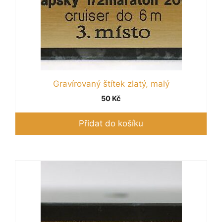
Gravírovaný štítek zlatý, malý
50
Kč
Přidat do košíku