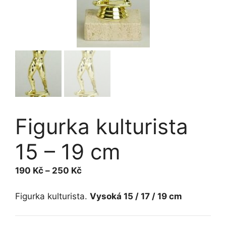
Figurka kulturista
15 – 19 cm
Rozpětí
190
Kč
–
250
Kč
cen:
190 Kč
Figurka kulturista.
Vysoká 15 / 17 / 19 cm
až
250 Kč