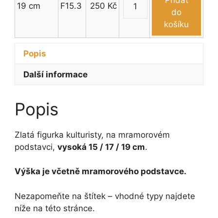
Přidat
19 cm
F15.3
250
Kč
cm
Figurka
do
množství
kulturista
košíku
15
-
Popis
19
cm
Další informace
množství
Popis
Zlatá figurka kulturisty, na mramorovém
podstavci,
vysoká 15 / 17 / 19 cm
.
Výška je včetně mramorového podstavce.
Nezapomeňte na štítek – vhodné typy najdete
níže na této stránce.