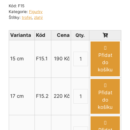
Kód:
F15
Kategorie:
Figurky
Štítky:
trofej
,
zlatý
Varianta
Kód
Cena
Přidat
15 cm
F15.1
190
Kč
Figurka
do
kulturista
košíku
15
-
19
Přidat
17 cm
F15.2
220
Kč
cm
Figurka
do
množství
kulturista
košíku
15
-
19