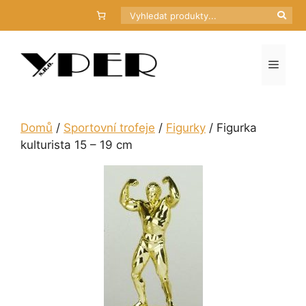
Přeskočit
Hledat
na
obsah
Menu
Domů
/
Sportovní trofeje
/
Figurky
/ Figurka
kulturista 15 – 19 cm