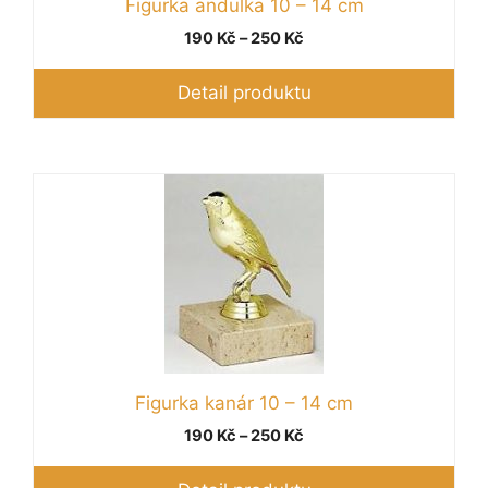
vybrat
Figurka andulka 10 – 14 cm
na
Rozpětí
190
Kč
–
250
Kč
stránce
cen:
produktu
190 Kč
Detail produktu
až
250 Kč
Tento
produkt
má
více
variant.
Možnosti
lze
vybrat
Figurka kanár 10 – 14 cm
na
stránce
Rozpětí
190
Kč
–
250
Kč
produktu
cen:
190 Kč