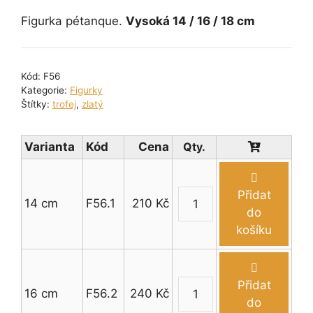
cen:
210 Kč
Figurka pétanque.
Vysoká 14 / 16 / 18 cm
až
270 Kč
Kód:
F56
Kategorie:
Figurky
Štítky:
trofej
,
zlatý
Varianta
Kód
Cena
Přidat
14 cm
F56.1
210
Kč
Figurka
do
pétanque
košíku
14
-
18
Přidat
16 cm
F56.2
240
Kč
cm
Figurka
do