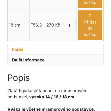
množství
pétanque
košíku
14
-
18
Přidat
18 cm
F56.3
270
Kč
cm
Figurka
do
množství
pétanque
košíku
14
-
Popis
18
cm
Další informace
množství
Popis
Zlatá figurka pétanque, na mramorovém
podstavci,
vysoká 14 / 16 / 18 cm
.
Výška je včetně mramorového podstavce.