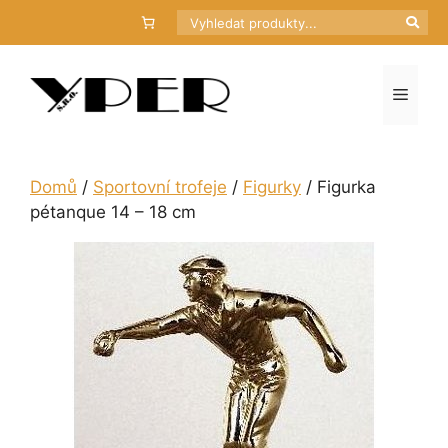
Přeskočit
Hledat
na
obsah
Menu
Domů
/
Sportovní trofeje
/
Figurky
/ Figurka
pétanque 14 – 18 cm