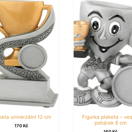
keta univerzální 12 cm
Figurka plaketa – ves
pohárek 8 cm
170
Kč
160
Kč