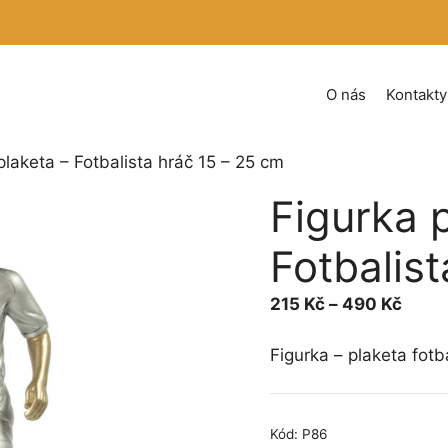
O nás
Kontakty
plaketa – Fotbalista hráč 15 – 25 cm
Figurka 
Fotbalis
Rozpě
215
Kč
–
490
Kč
cen:
215 K
Figurka – plaketa fotb
až
490 
Kód:
P86