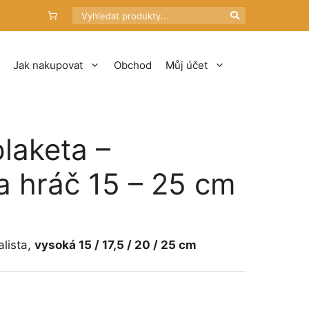
Hledat
Jak nakupovat
Obchod
Můj účet
plaketa –
ta hráč 15 – 25 cm
tí
č
alista,
vysoká 15 / 17,5 / 20 / 25 cm
Kč