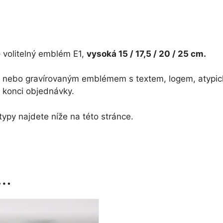
Fotbalista
cm
-
hráč
množství
25
15
cm
-
množství
– volitelný emblém E1,
vysoká 15 / 17,5 / 20 / 25 cm.
25
cm
m nebo gravírovaným emblémem s textem, logem, atypic
množství
konci objednávky.
ypy najdete níže na této stránce.
t…