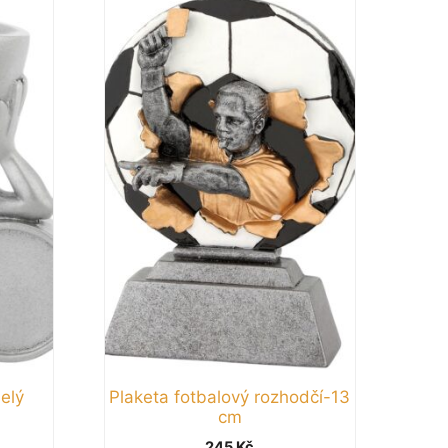
elý
Plaketa fotbalový rozhodčí-13
cm
245
Kč