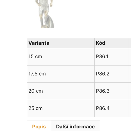
Varianta
Kód
15 cm
P86.1
17,5 cm
P86.2
20 cm
P86.3
25 cm
P86.4
Popis
Další informace