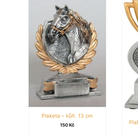
Plaketa – kůň. 13 cm
Pla
150
Kč