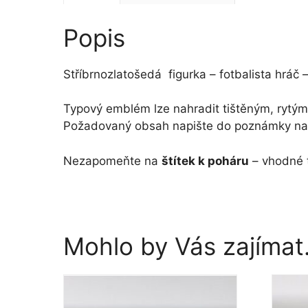
Popis
Stříbrnozlatošedá figurka – fotbalista hráč 
Typový emblém lze nahradit tištěným, rytý
Požadovaný obsah napište do poznámky na 
Nezapomeňte na
štítek k poháru
– vhodné t
Mohlo by Vás zajíma