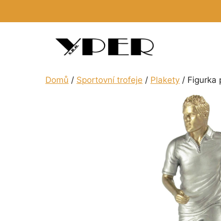
Přeskočit
na
obsah
Domů
/
Sportovní trofeje
/
Plakety
/ Figurka 