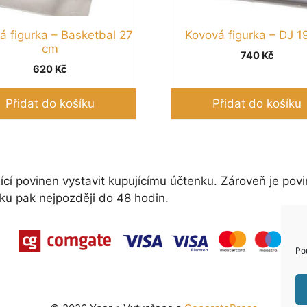
á figurka – Basketbal 27
Kovová figurka – DJ 1
cm
740
Kč
620
Kč
Přidat do košíku
Přidat do košíku
ící povinen vystavit kupujícímu účtenku. Zároveň je povi
ku pak nejpozději do 48 hodin.
Po