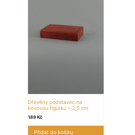
Dřevěný podstavec na
kovovou figurku – 2,5 cm
189
Kč
Přidat do košíku