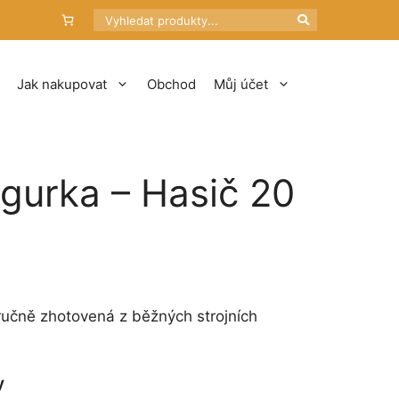
Hledat
Jak nakupovat
Obchod
Můj účet
igurka – Hasič 20
ručně zhotovená z běžných strojních
y