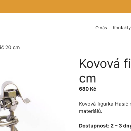
O nás
Kontakty
sič 20 cm
Kovová f
cm
680
Kč
Kovová figurka Hasič 
materiálů.
Dostupnost:
2 – 3 dn