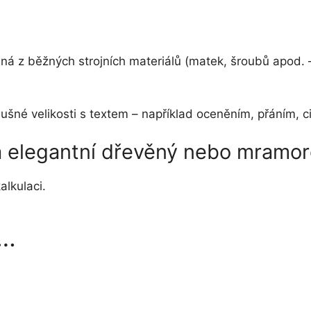
ená z běžných strojních materiálů (matek, šroubů apod. 
říslušné velikosti s textem – například oceněním, přání
na elegantní dřevěný nebo mramo
alkulaci.
t…