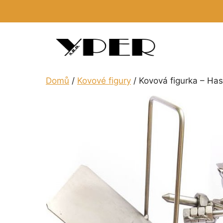
Přeskočit
na
obsah
Domů
/
Kovové figury
/ Kovová figurka – Ha