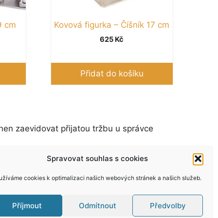
9 cm
Kovová figurka – Číšník 17 cm
625
Kč
Přidat do košíku
nen zaevidovat přijatou tržbu u správce
Spravovat souhlas s cookies
užíváme cookies k optimalizaci našich webových stránek a našich služeb.
Příjmout
Odmítnout
Předvolby