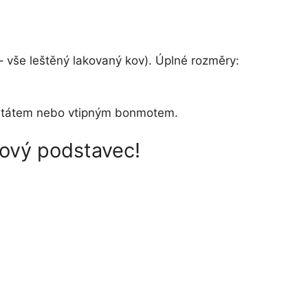
– vše leštěný lakovaný kov). Úplné rozměry:
m, citátem nebo vtipným bonmotem.
rový podstavec!