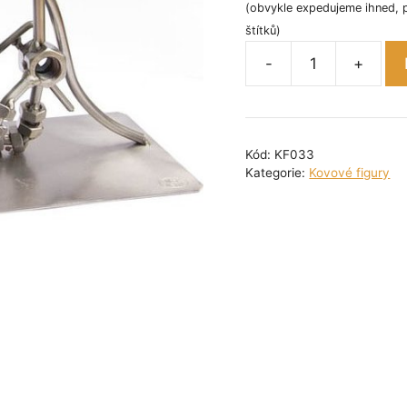
(obvykle expedujeme ihned, 
štítků)
-
+
Kovová
figurka
-
Hasič
Kód:
KF033
20
Kategorie:
Kovové figury
cm
množství