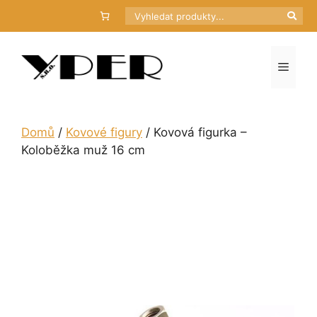
Přeskočit
Hledat
na
obsah
Menu
Domů
/
Kovové figury
/ Kovová figurka –
Koloběžka muž 16 cm