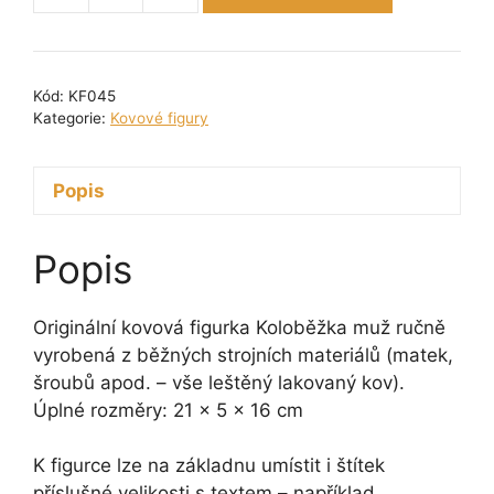
figurka
-
Koloběžka
Kód:
KF045
muž
Kategorie:
Kovové figury
16
cm
Popis
množství
Popis
Originální kovová figurka Koloběžka muž ručně
vyrobená z běžných strojních materiálů (matek,
šroubů apod. – vše leštěný lakovaný kov).
Úplné rozměry: 21 x 5 x 16 cm
K figurce lze na základnu umístit i štítek
příslušné velikosti s textem – například