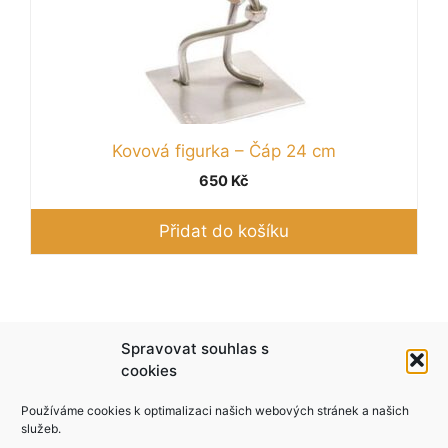
Kovová figurka – Čáp 24 cm
650
Kč
Přidat do košíku
Podle zákona o evidenci tržeb je prodávající
Spravovat souhlas s
povinen vystavit kupujícímu účtenku. Zároveň je
cookies
povinen zaevidovat přijatou tržbu u správce
Používáme cookies k optimalizaci našich webových stránek a našich
daně online; v případě technického výpadku pak
služeb.
nejpozději do 48 hodin.