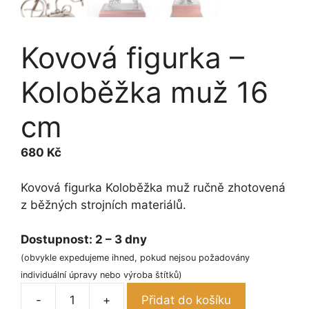
Kovová figurka –
Koloběžka muž 16
cm
680
Kč
Kovová figurka Koloběžka muž ručně zhotovená
z běžných strojních materiálů.
Dostupnost:
2 – 3 dny
(obvykle expedujeme ihned, pokud nejsou požadovány
individuální úpravy nebo výroba štítků)
-
+
Přidat do košíku
Kovová