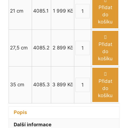
Přidat
21 cm
4085.1
1 999
Kč
Stříbrný
do
luxusní
košíku
sportovní
pohár
21
Přidat
27,5 cm
4085.2
2 899
Kč
-
Stříbrný
do
35
luxusní
košíku
cm
sportovní
množství
pohár
21
Přidat
35 cm
4085.3
3 899
Kč
-
Stříbrný
do
35
luxusní
košíku
cm
sportovní
množství
pohár
Popis
21
-
Další informace