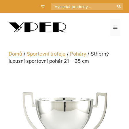
Přeskočit
Hledat
na
obsah
Menu
Domů
/
Sportovní trofeje
/
Poháry
/ Stříbrný
luxusní sportovní pohár 21 – 35 cm