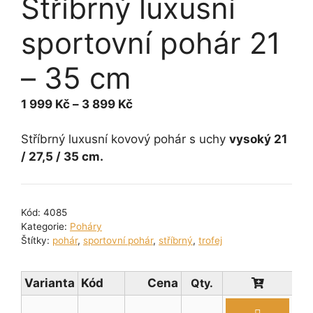
Stříbrný luxusní
sportovní pohár 21
– 35 cm
Rozpětí
1 999
Kč
–
3 899
Kč
cen:
1 999 Kč
Stříbrný luxusní kovový pohár s uchy
vysoký 21
až
/ 27,5 / 35 cm.
3 899 Kč
Kód:
4085
Kategorie:
Poháry
Štítky:
pohár
,
sportovní pohár
,
stříbrný
,
trofej
Varianta
Kód
Cena