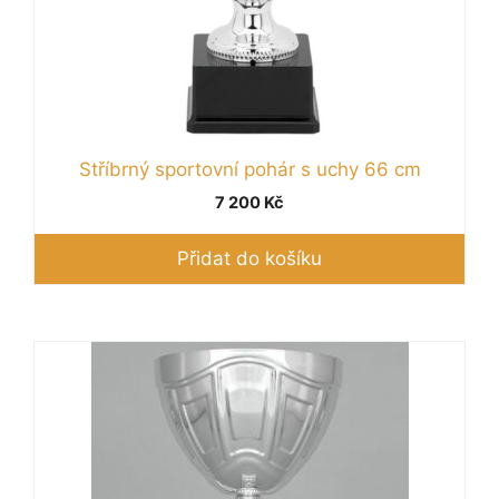
Stříbrný sportovní pohár s uchy 66 cm
7 200
Kč
Přidat do košíku
Tento
produkt
má
více
variant.
Možnosti