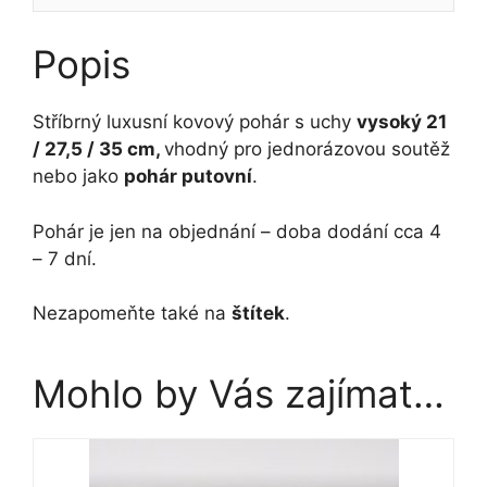
35
cm
Popis
množství
Stříbrný luxusní kovový pohár s uchy
vysoký 21
/ 27,5 / 35 cm,
vhodný pro jednorázovou soutěž
nebo jako
pohár putovní
.
Pohár je jen na objednání – doba dodání cca 4
– 7 dní.
Nezapomeňte také na
štítek
.
Mohlo by Vás zajímat…