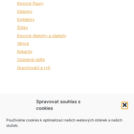
Kovové figury
Diplomy
Emblémy
Štítky
Kovové diplomy a plakety
Věnce
Kokardy
Ozdobné talíře
Gravírování a rytí
Podle zákona o evidenci tržeb je prodávající
Spravovat souhlas s
povinen vystavit kupujícímu účtenku. Zároveň je
cookies
povinen zaevidovat přijatou tržbu u správce
Používáme cookies k optimalizaci našich webových stránek a našich
daně online; v případě technického výpadku pak
služeb.
nejpozději do 48 hodin.