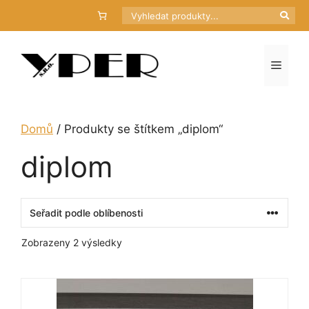
Přeskočit
Hledat
na
obsah
Menu
Domů
/ Produkty se štítkem „diplom“
diplom
Seřazeno
Zobrazeny 2 výsledky
podle
oblíbenosti
Tento
produkt