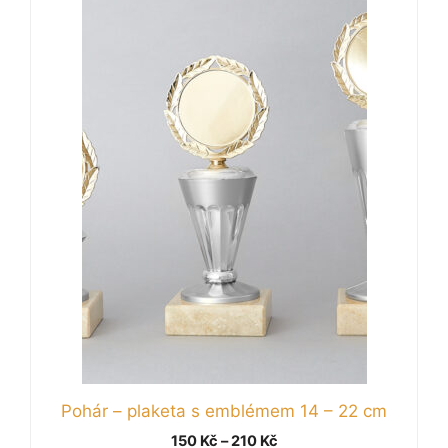
má
více
variant.
Možnosti
lze
vybrat
na
stránce
produktu
Pohár – plaketa s emblémem 14 – 22 cm
Rozpětí
150
Kč
–
210
Kč