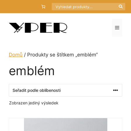
Přeskočit
Hledat
na
obsah
Menu
Domů
/ Produkty se štítkem „emblém“
emblém
Zobrazen jediný výsledek
Tento
produkt