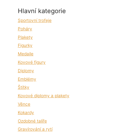
Hlavní kategorie
Sportovní trofeje
Poháry
Plakety
Figurky
Medaile
Kovové figury
Diplomy
Emblémy
Štítky
Kovové diplomy a plakety
Věnce
Kokardy
Ozdobné talíře
Gravírování a rytí