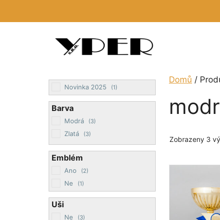
Přeskočit
na
obsah
Domů
/ Prod
Novinka 2025
(1)
modr
Barva
Modrá
(3)
Zlatá
(3)
Zobrazeny 3 vý
Emblém
Tento
Ano
(2)
produkt
Ne
(1)
má
Uši
více
Ne
(3)
variant.