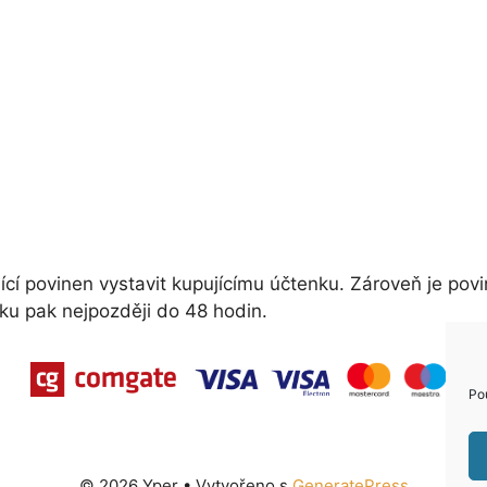
ící povinen vystavit kupujícímu účtenku. Zároveň je povi
ku pak nejpozději do 48 hodin.
Po
© 2026 Yper
• Vytvořeno s
GeneratePress