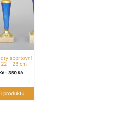
drý sportovní
 22 – 28 cm
Rozpětí
Kč
–
350
Kč
cen:
270 Kč
až
il produktu
350 Kč