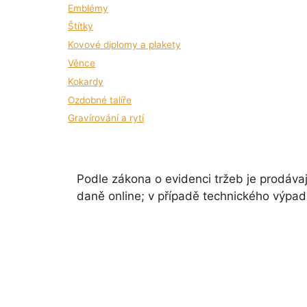
Emblémy
Štítky
Kovové diplomy a plakety
Věnce
Kokardy
Ozdobné talíře
Gravírování a rytí
Podle zákona o evidenci tržeb je prodávaj
daně online; v případě technického výpad