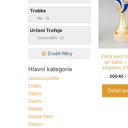
Možnosti
Trubka
lze
Ne
(3)
vybrat
na
Určení Trofeje
stránce
Univerzální
(3)
produktu
Zrušit filtry
Zlatý sport
se zlato 
středem 23
Hlavní kategorie
200
Kč
–
Sportovní trofeje
Poháry
Detail p
Plakety
Figurky
Medaile
Kovové figury
Diplomy