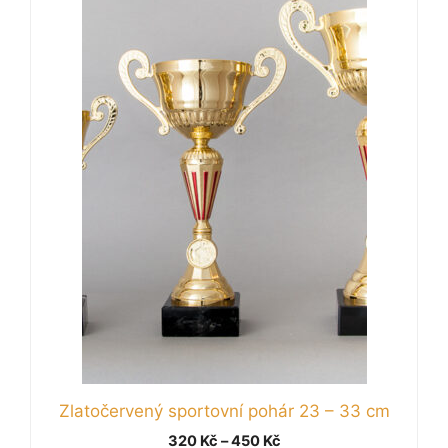
má
více
variant.
Možnosti
lze
vybrat
na
stránce
produktu
Zlatočervený sportovní pohár 23 – 33 cm
Rozpětí
320
Kč
–
450
Kč