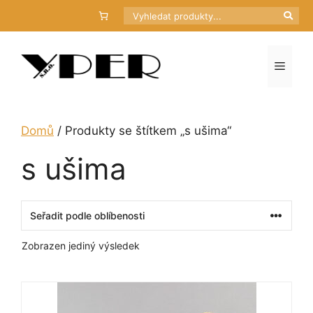
Přeskočit
Hledat
na
obsah
Menu
Domů
/ Produkty se štítkem „s ušima“
s ušima
Zobrazen jediný výsledek
Tento
produkt