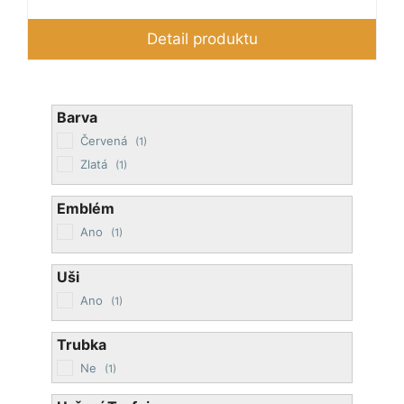
cen:
320 Kč
Detail produktu
až
450 Kč
Barva
Červená
(1)
Zlatá
(1)
Emblém
Ano
(1)
Uši
Ano
(1)
Trubka
Ne
(1)