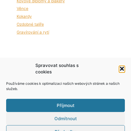
Kovové diplomy a plakety
Věnce
Kokardy
Ozdobné talíře
Gravírování a rytí
Podle zákona o evidenci tržeb je prodávající
Spravovat souhlas s
povinen vystavit kupujícímu účtenku. Zároveň je
cookies
povinen zaevidovat přijatou tržbu u správce
Používáme cookies k optimalizaci našich webových stránek a našich
daně online; v případě technického výpadku pak
služeb.
nejpozději do 48 hodin.
Příjmout
Odmítnout