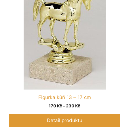
má
více
variant.
Možnosti
lze
vybrat
na
stránce
produktu
Figurka kůň 13 – 17 cm
Rozpětí
170
Kč
–
230
Kč
cen:
170 Kč
Detail produktu
až