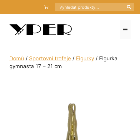
Přeskočit
Hledat
na
obsah
Menu
Domů
/
Sportovní trofeje
/
Figurky
/ Figurka
gymnasta 17 – 21 cm