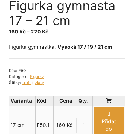
Figurka gymnasta
17 – 21 cm
Rozpětí
160
Kč
–
220
Kč
cen:
160 Kč
Figurka gymnastka.
Vysoká 17 / 19 / 21 cm
až
220 Kč
Kód:
F50
Kategorie:
Figurky
Štítky:
trofej
,
zlatý
Varianta
Kód
Cena
Přidat
17 cm
F50.1
160
Kč
Figurka
do