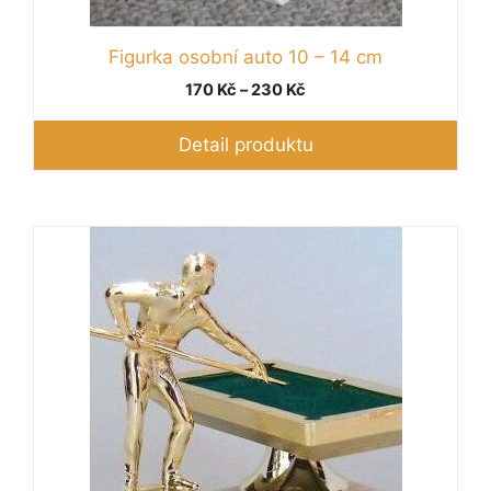
Figurka osobní auto 10 – 14 cm
Rozpětí
170
Kč
–
230
Kč
cen:
170 Kč
Detail produktu
až
230 Kč